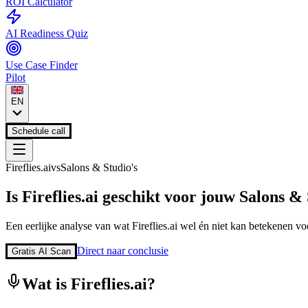
ROI Calculator
AI Readiness Quiz
Use Case Finder
Pilot
EN
Schedule call
Fireflies.ai
vs
Salons & Studio's
Is
Fireflies.ai
geschikt voor jouw
Salons & 
Een eerlijke analyse van wat
Fireflies.ai
wel én niet kan betekenen voo
Direct naar conclusie
Gratis AI Scan
Wat is
Fireflies.ai
?