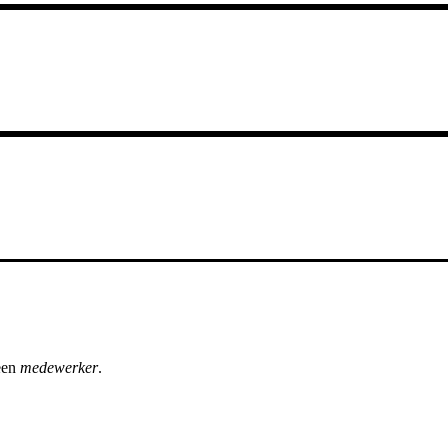
een
medewerker
.