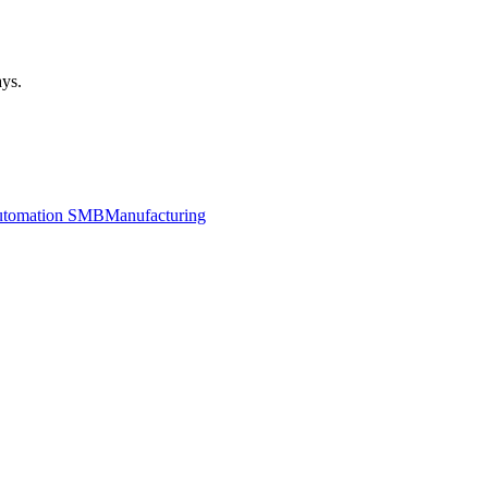
ays.
utomation SMB
Manufacturing