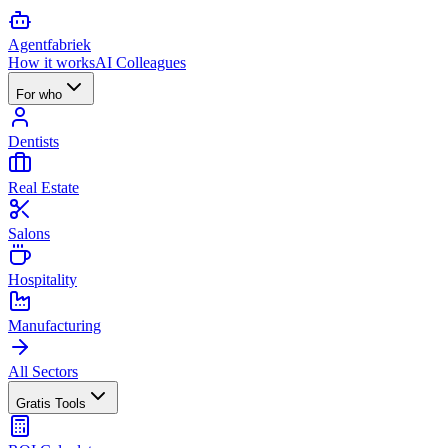
Agent
fabriek
How it works
AI Colleagues
For who
Dentists
Real Estate
Salons
Hospitality
Manufacturing
All Sectors
Gratis Tools