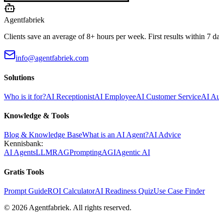
Agentfabriek
Clients save an average of 8+ hours per week. First results within 7 d
info@agentfabriek.com
Solutions
Who is it for?
AI Receptionist
AI Employee
AI Customer Service
AI A
Knowledge & Tools
Blog & Knowledge Base
What is an AI Agent?
AI Advice
Kennisbank:
AI Agents
LLM
RAG
Prompting
AGI
Agentic AI
Gratis Tools
Prompt Guide
ROI Calculator
AI Readiness Quiz
Use Case Finder
©
2026
Agentfabriek
.
All rights reserved.