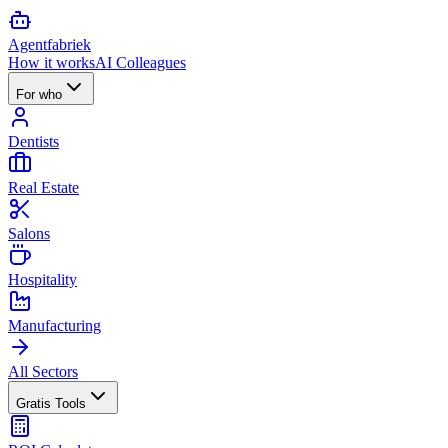
Agent
fabriek
How it works
AI Colleagues
For who
Dentists
Real Estate
Salons
Hospitality
Manufacturing
All Sectors
Gratis Tools