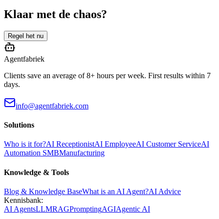
Klaar met de chaos?
Regel het nu
Agentfabriek
Clients save an average of 8+ hours per week. First results within 7
days.
info@agentfabriek.com
Solutions
Who is it for?
AI Receptionist
AI Employee
AI Customer Service
AI
Automation SMB
Manufacturing
Knowledge & Tools
Blog & Knowledge Base
What is an AI Agent?
AI Advice
Kennisbank:
AI Agents
LLM
RAG
Prompting
AGI
Agentic AI