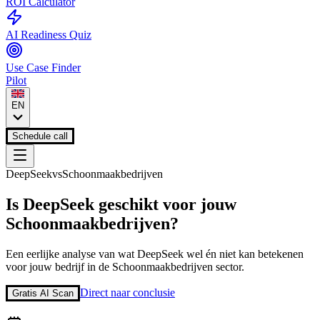
ROI Calculator
AI Readiness Quiz
Use Case Finder
Pilot
EN
Schedule call
DeepSeek
vs
Schoonmaakbedrijven
Is
DeepSeek
geschikt voor jouw
Schoonmaakbedrijven
?
Een eerlijke analyse van wat
DeepSeek
wel én niet kan betekenen
voor jouw bedrijf in de
Schoonmaakbedrijven
sector.
Direct naar conclusie
Gratis AI Scan