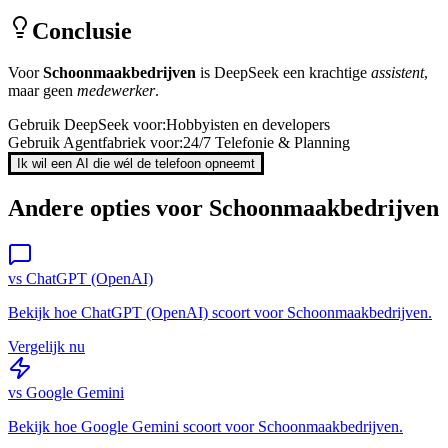
Conclusie
Voor
Schoonmaakbedrijven
is
DeepSeek
een krachtige
assistent
,
maar geen
medewerker
.
Gebruik
DeepSeek
voor:
Hobbyisten en developers
Gebruik Agentfabriek voor:
24/7 Telefonie & Planning
Ik wil een AI die wél de telefoon opneemt
Andere opties voor
Schoonmaakbedrijven
vs
ChatGPT (OpenAI)
Bekijk hoe
ChatGPT (OpenAI)
scoort voor
Schoonmaakbedrijven
.
Vergelijk nu
vs
Google Gemini
Bekijk hoe
Google Gemini
scoort voor
Schoonmaakbedrijven
.