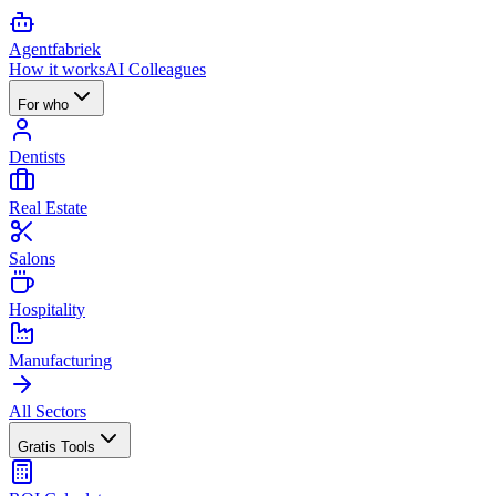
Agent
fabriek
How it works
AI Colleagues
For who
Dentists
Real Estate
Salons
Hospitality
Manufacturing
All Sectors
Gratis Tools