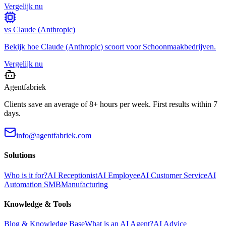
Vergelijk nu
vs
Claude (Anthropic)
Bekijk hoe
Claude (Anthropic)
scoort voor
Schoonmaakbedrijven
.
Vergelijk nu
Agentfabriek
Clients save an average of 8+ hours per week. First results within 7
days.
info@agentfabriek.com
Solutions
Who is it for?
AI Receptionist
AI Employee
AI Customer Service
AI
Automation SMB
Manufacturing
Knowledge & Tools
Blog & Knowledge Base
What is an AI Agent?
AI Advice