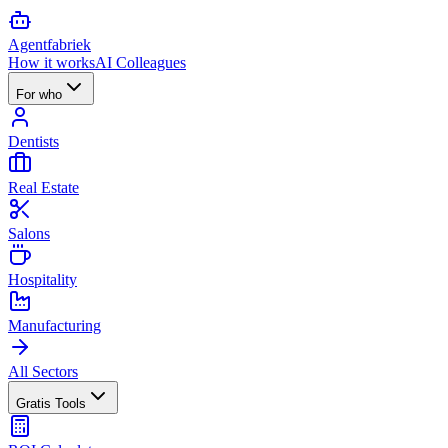
Agent
fabriek
How it works
AI Colleagues
For who
Dentists
Real Estate
Salons
Hospitality
Manufacturing
All Sectors
Gratis Tools