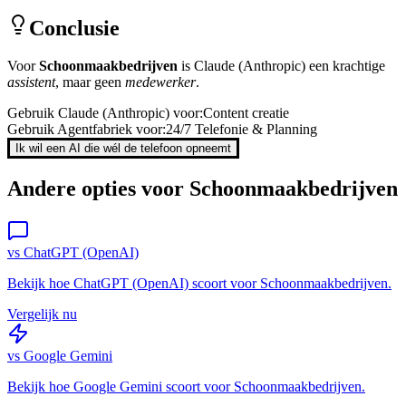
Conclusie
Voor
Schoonmaakbedrijven
is
Claude (Anthropic)
een krachtige
assistent
, maar geen
medewerker
.
Gebruik
Claude (Anthropic)
voor:
Content creatie
Gebruik Agentfabriek voor:
24/7 Telefonie & Planning
Ik wil een AI die wél de telefoon opneemt
Andere opties voor
Schoonmaakbedrijven
vs
ChatGPT (OpenAI)
Bekijk hoe
ChatGPT (OpenAI)
scoort voor
Schoonmaakbedrijven
.
Vergelijk nu
vs
Google Gemini
Bekijk hoe
Google Gemini
scoort voor
Schoonmaakbedrijven
.