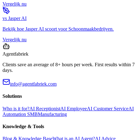
Vergelijk nu
vs
Jasper AI
Bekijk hoe
Jasper AI
scoort voor
Schoonmaakbedrijven
.
Vergelijk nu
Agentfabriek
Clients save an average of 8+ hours per week. First results within 7
days.
info@agentfabriek.com
Solutions
Who is it for?
AI Receptionist
AI Employee
AI Customer Service
AI
Automation SMB
Manufacturing
Knowledge & Tools
Blog & Knowledge Base
What is an AI Agent?
AI Advice