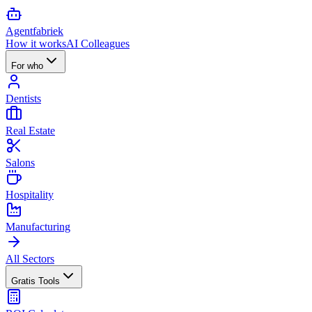
Agent
fabriek
How it works
AI Colleagues
For who
Dentists
Real Estate
Salons
Hospitality
Manufacturing
All Sectors
Gratis Tools