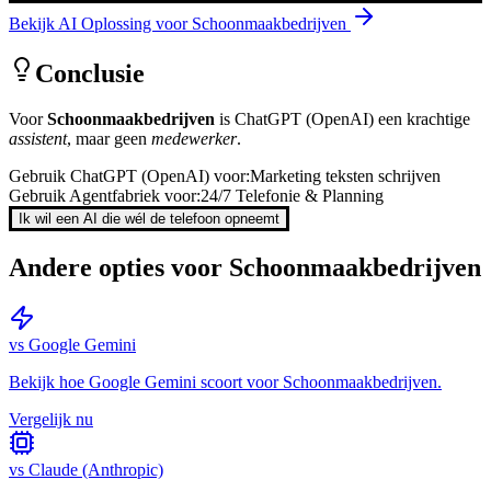
Bekijk AI Oplossing voor
Schoonmaakbedrijven
Conclusie
Voor
Schoonmaakbedrijven
is
ChatGPT (OpenAI)
een krachtige
assistent
, maar geen
medewerker
.
Gebruik
ChatGPT (OpenAI)
voor:
Marketing teksten schrijven
Gebruik Agentfabriek voor:
24/7 Telefonie & Planning
Ik wil een AI die wél de telefoon opneemt
Andere opties voor
Schoonmaakbedrijven
vs
Google Gemini
Bekijk hoe
Google Gemini
scoort voor
Schoonmaakbedrijven
.
Vergelijk nu
vs
Claude (Anthropic)