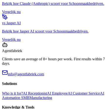
Bekijk hoe
Claude (Anthropic)
scoort voor
Schoonmaakbedrijven
.
Vergelijk nu
vs
Jasper AI
Bekijk hoe
Jasper AI
scoort voor
Schoonmaakbedrijven
.
Vergelijk nu
Agentfabriek
Clients save an average of 8+ hours per week. First results within 7
days.
info@agentfabriek.com
Solutions
Who is it for?
AI Receptionist
AI Employee
AI Customer Service
AI
Automation SMB
Manufacturing
Knowledge & Tools