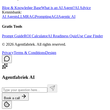
Blog & Knowledge Base
What is an AI Agent?
AI Advice
Kennisbank:
AI Agents
LLM
RAG
Prompting
AGI
Agentic AI
Gratis Tools
Prompt Guide
ROI Calculator
AI Readiness Quiz
Use Case Finder
©
2026
Agentfabriek
.
All rights reserved.
Privacy
Terms & Conditions
Design
Agentfabriek AI
Book a call