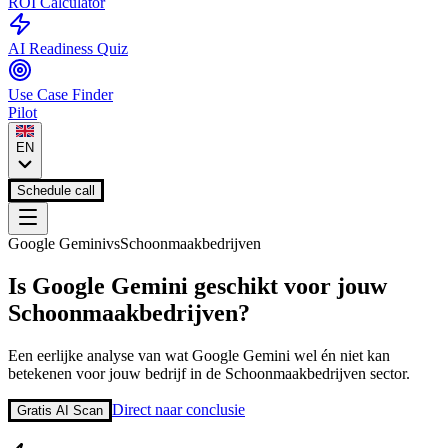
ROI Calculator
AI Readiness Quiz
Use Case Finder
Pilot
EN
Schedule call
Google Gemini
vs
Schoonmaakbedrijven
Is
Google Gemini
geschikt voor jouw
Schoonmaakbedrijven
?
Een eerlijke analyse van wat
Google Gemini
wel én niet kan
betekenen voor jouw bedrijf in de
Schoonmaakbedrijven
sector.
Direct naar conclusie
Gratis AI Scan