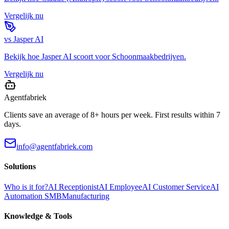
Vergelijk nu
vs
Jasper AI
Bekijk hoe
Jasper AI
scoort voor
Schoonmaakbedrijven
.
Vergelijk nu
Agentfabriek
Clients save an average of 8+ hours per week. First results within 7
days.
info@agentfabriek.com
Solutions
Who is it for?
AI Receptionist
AI Employee
AI Customer Service
AI
Automation SMB
Manufacturing
Knowledge & Tools