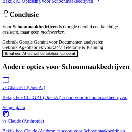
Bekijk AI Oplossing voor
Schoonmaakbedrijven
Conclusie
Voor
Schoonmaakbedrijven
is
Google Gemini
een krachtige
assistent
, maar geen
medewerker
.
Gebruik
Google Gemini
voor:
Documenten analyseren
Gebruik Agentfabriek voor:
24/7 Telefonie & Planning
Ik wil een AI die wél de telefoon opneemt
Andere opties voor
Schoonmaakbedrijven
vs
ChatGPT (OpenAI)
Bekijk hoe
ChatGPT (OpenAI)
scoort voor
Schoonmaakbedrijven
.
Vergelijk nu
vs
Claude (Anthropic)
Bekijk hoe
Claude (Anthropic)
scoort voor
Schoonmaakbedrijven
.