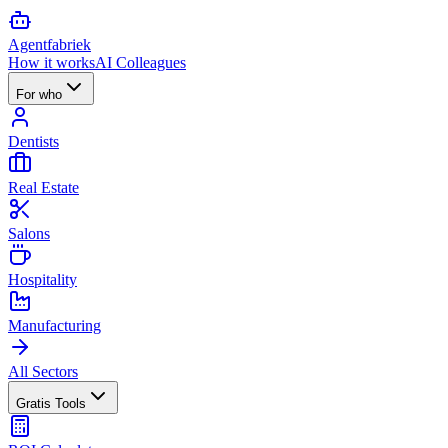
Agent
fabriek
How it works
AI Colleagues
For who
Dentists
Real Estate
Salons
Hospitality
Manufacturing
All Sectors
Gratis Tools