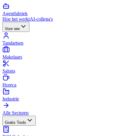
Agent
fabriek
Hoe het werkt
AI-collega's
Voor wie
Tandartsen
Makelaars
Salons
Horeca
Industrie
Alle Sectoren
Gratis Tools