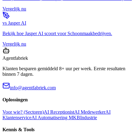
Vergelijk nu
vs
Jasper AI
Bekijk hoe
Jasper AI
scoort voor
Schoonmaakbedrijven
.
Vergelijk nu
Agentfabriek
Klanten besparen gemiddeld 8+ uur per week. Eerste resultaten
binnen 7 dagen.
info@agentfabriek.com
Oplossingen
Voor wie? (Sectoren)
AI Receptionist
AI Medewerker
AI
Klantenservice
AI Automatisering MKB
Industrie
Kennis & Tools