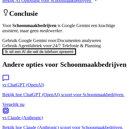
Bekijk AI Oplossing voor
Schoonmaakbedrijven
Conclusie
Voor
Schoonmaakbedrijven
is
Google Gemini
een krachtige
assistent
, maar geen
medewerker
.
Gebruik
Google Gemini
voor:
Documenten analyseren
Gebruik Agentfabriek voor:
24/7 Telefonie & Planning
Ik wil een AI die wél de telefoon opneemt
Andere opties voor
Schoonmaakbedrijven
vs
ChatGPT (OpenAI)
Bekijk hoe
ChatGPT (OpenAI)
scoort voor
Schoonmaakbedrijven
.
Vergelijk nu
vs
Claude (Anthropic)
Bekijk hoe
Claude (Anthropic)
scoort voor
Schoonmaakbedrijven
.