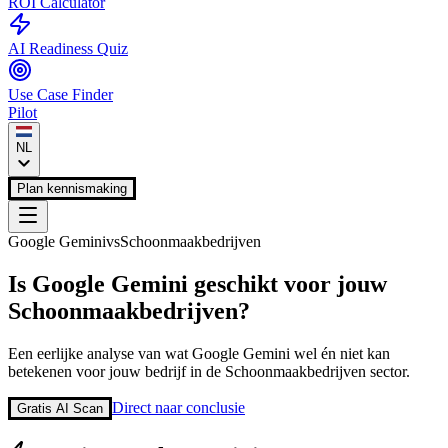
ROI Calculator
AI Readiness Quiz
Use Case Finder
Pilot
NL
Plan kennismaking
Google Gemini
vs
Schoonmaakbedrijven
Is
Google Gemini
geschikt voor jouw
Schoonmaakbedrijven
?
Een eerlijke analyse van wat
Google Gemini
wel én niet kan
betekenen voor jouw bedrijf in de
Schoonmaakbedrijven
sector.
Direct naar conclusie
Gratis AI Scan