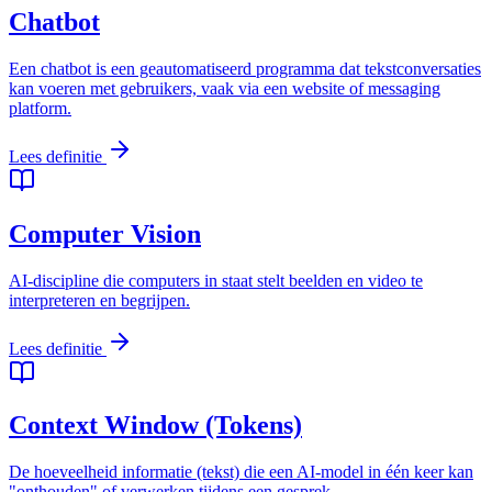
Chatbot
Een chatbot is een geautomatiseerd programma dat tekstconversaties
kan voeren met gebruikers, vaak via een website of messaging
platform.
Lees definitie
Computer Vision
AI-discipline die computers in staat stelt beelden en video te
interpreteren en begrijpen.
Lees definitie
Context Window (Tokens)
De hoeveelheid informatie (tekst) die een AI-model in één keer kan
"onthouden" of verwerken tijdens een gesprek.