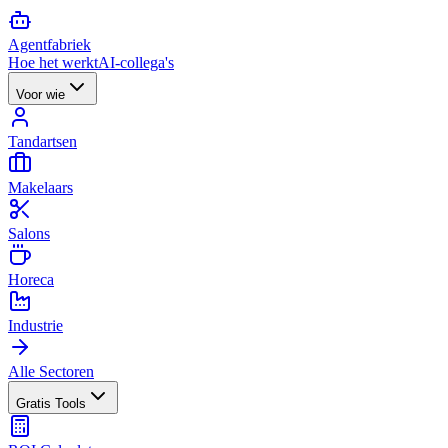
Agent
fabriek
Hoe het werkt
AI-collega's
Voor wie
Tandartsen
Makelaars
Salons
Horeca
Industrie
Alle Sectoren
Gratis Tools