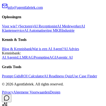
info@agentfabriek.com
Oplossingen
Voor wie? (Sectoren)
AI Receptionist
AI Medewerker
AI
Klantenservice
AI Automatisering MKB
Industrie
Kennis & Tools
Blog & Kennisbank
Wat is een AI Agent?
AI Advies
Kennisbank:
AI Agents
LLM
RAG
Prompting
AGI
Agentic AI
Gratis Tools
Prompt Gids
ROI Calculator
AI Readiness Quiz
Use Case Finder
©
2026
Agentfabriek
.
All rights reserved.
Privacy
Algemene Voorwaarden
Design