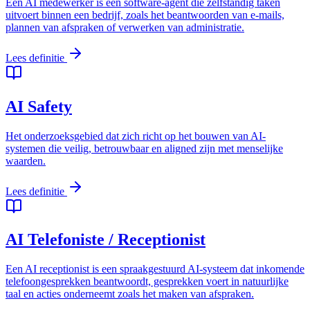
Een AI medewerker is een software-agent die zelfstandig taken
uitvoert binnen een bedrijf, zoals het beantwoorden van e-mails,
plannen van afspraken of verwerken van administratie.
Lees definitie
AI Safety
Het onderzoeksgebied dat zich richt op het bouwen van AI-
systemen die veilig, betrouwbaar en aligned zijn met menselijke
waarden.
Lees definitie
AI Telefoniste / Receptionist
Een AI receptionist is een spraakgestuurd AI-systeem dat inkomende
telefoongesprekken beantwoordt, gesprekken voert in natuurlijke
taal en acties onderneemt zoals het maken van afspraken.