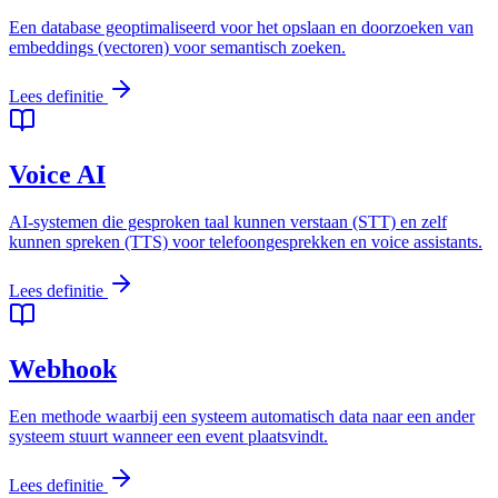
Een database geoptimaliseerd voor het opslaan en doorzoeken van
embeddings (vectoren) voor semantisch zoeken.
Lees definitie
Voice AI
AI-systemen die gesproken taal kunnen verstaan (STT) en zelf
kunnen spreken (TTS) voor telefoongesprekken en voice assistants.
Lees definitie
Webhook
Een methode waarbij een systeem automatisch data naar een ander
systeem stuurt wanneer een event plaatsvindt.
Lees definitie