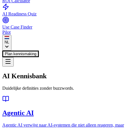
ROI Calculator
AI Readiness Quiz
Use Case Finder
Pilot
NL
Plan kennismaking
AI
Kennisbank
Duidelijke definities zonder buzzwords.
Agentic AI
Agentic AI verwijst naar AI-systemen die niet alleen reageren, maar