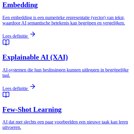
Embedding
Een embedding is een numerieke representatie (vector) van tekst,
waardoor AI semantische betekenis kan begrijpen en vergelijken.
Lees definitie
Explainable AI (XAI)
AI-systemen die hun beslissingen kunnen uitleggen in begrijpelijke
taal.
Lees definitie
Few-Shot Learning
AI dat met slechts een paar voorbeelden een nieuwe taak kan leren
uitvoeren.