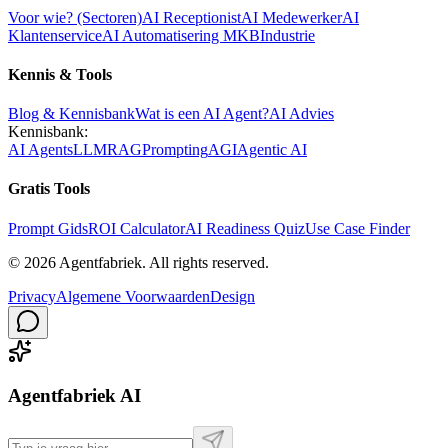
Voor wie? (Sectoren)
AI Receptionist
AI Medewerker
AI
Klantenservice
AI Automatisering MKB
Industrie
Kennis & Tools
Blog & Kennisbank
Wat is een AI Agent?
AI Advies
Kennisbank:
AI Agents
LLM
RAG
Prompting
AGI
Agentic AI
Gratis Tools
Prompt Gids
ROI Calculator
AI Readiness Quiz
Use Case Finder
©
2026
Agentfabriek
.
All rights reserved.
Privacy
Algemene Voorwaarden
Design
Agentfabriek AI