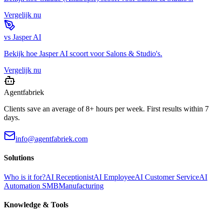
Vergelijk nu
vs
Jasper AI
Bekijk hoe
Jasper AI
scoort voor
Salons & Studio's
.
Vergelijk nu
Agentfabriek
Clients save an average of 8+ hours per week. First results within 7
days.
info@agentfabriek.com
Solutions
Who is it for?
AI Receptionist
AI Employee
AI Customer Service
AI
Automation SMB
Manufacturing
Knowledge & Tools