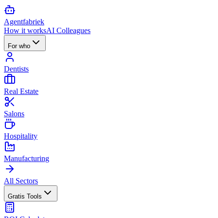
Agent
fabriek
How it works
AI Colleagues
For who
Dentists
Real Estate
Salons
Hospitality
Manufacturing
All Sectors
Gratis Tools