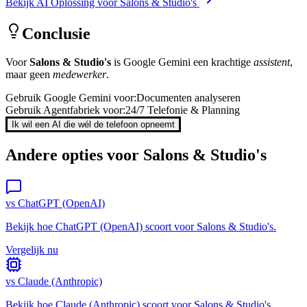
Bekijk AI Oplossing voor
Salons & Studio's
Conclusie
Voor
Salons & Studio's
is
Google Gemini
een krachtige
assistent
,
maar geen
medewerker
.
Gebruik
Google Gemini
voor:
Documenten analyseren
Gebruik Agentfabriek voor:
24/7 Telefonie & Planning
Ik wil een AI die wél de telefoon opneemt
Andere opties voor
Salons & Studio's
vs
ChatGPT (OpenAI)
Bekijk hoe
ChatGPT (OpenAI)
scoort voor
Salons & Studio's
.
Vergelijk nu
vs
Claude (Anthropic)
Bekijk hoe
Claude (Anthropic)
scoort voor
Salons & Studio's
.