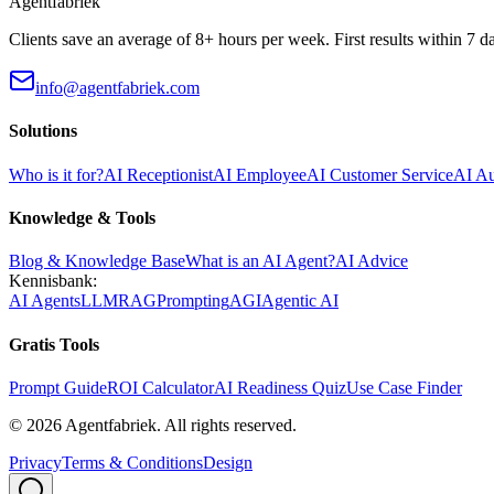
Agentfabriek
Clients save an average of 8+ hours per week. First results within 7 d
info@agentfabriek.com
Solutions
Who is it for?
AI Receptionist
AI Employee
AI Customer Service
AI A
Knowledge & Tools
Blog & Knowledge Base
What is an AI Agent?
AI Advice
Kennisbank:
AI Agents
LLM
RAG
Prompting
AGI
Agentic AI
Gratis Tools
Prompt Guide
ROI Calculator
AI Readiness Quiz
Use Case Finder
©
2026
Agentfabriek
.
All rights reserved.
Privacy
Terms & Conditions
Design