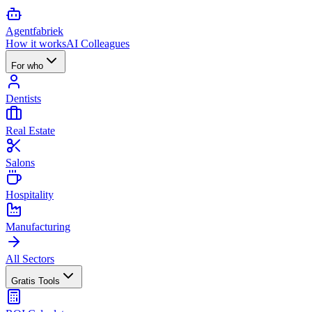
Agent
fabriek
How it works
AI Colleagues
For who
Dentists
Real Estate
Salons
Hospitality
Manufacturing
All Sectors
Gratis Tools