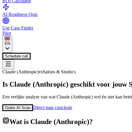
ROI Calculator
AI Readiness Quiz
Use Case Finder
Pilot
EN
Schedule call
Claude (Anthropic)
vs
Salons & Studio's
Is
Claude (Anthropic)
geschikt voor jouw
S
Een eerlijke analyse van wat
Claude (Anthropic)
wel én niet kan bete
Direct naar conclusie
Gratis AI Scan
Wat is
Claude (Anthropic)
?