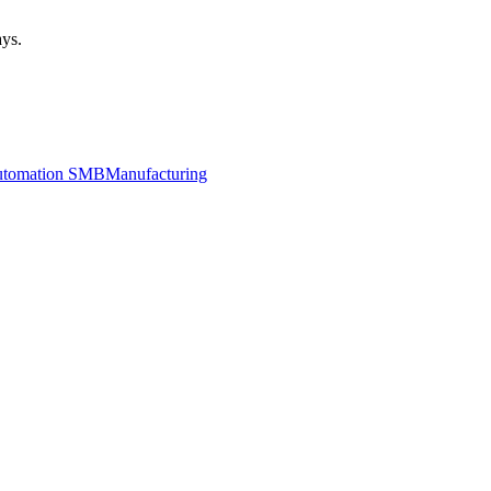
ays.
utomation SMB
Manufacturing