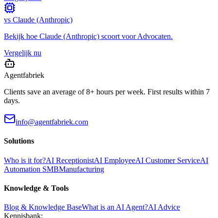
vs
Claude (Anthropic)
Bekijk hoe
Claude (Anthropic)
scoort voor
Advocaten
.
Vergelijk nu
Agentfabriek
Clients save an average of 8+ hours per week. First results within 7
days.
info@agentfabriek.com
Solutions
Who is it for?
AI Receptionist
AI Employee
AI Customer Service
AI
Automation SMB
Manufacturing
Knowledge & Tools
Blog & Knowledge Base
What is an AI Agent?
AI Advice
Kennisbank: