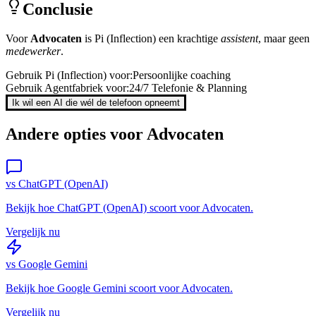
Conclusie
Voor
Advocaten
is
Pi (Inflection)
een krachtige
assistent
, maar geen
medewerker
.
Gebruik
Pi (Inflection)
voor:
Persoonlijke coaching
Gebruik Agentfabriek voor:
24/7 Telefonie & Planning
Ik wil een AI die wél de telefoon opneemt
Andere opties voor
Advocaten
vs
ChatGPT (OpenAI)
Bekijk hoe
ChatGPT (OpenAI)
scoort voor
Advocaten
.
Vergelijk nu
vs
Google Gemini
Bekijk hoe
Google Gemini
scoort voor
Advocaten
.
Vergelijk nu