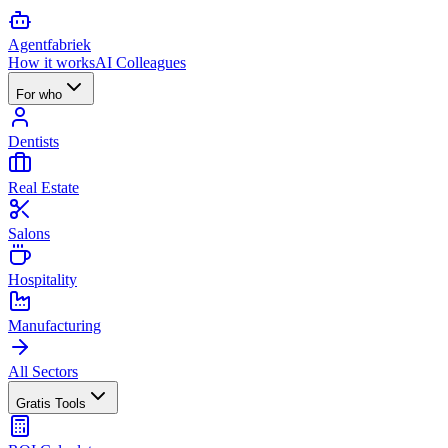
Agent
fabriek
How it works
AI Colleagues
For who
Dentists
Real Estate
Salons
Hospitality
Manufacturing
All Sectors
Gratis Tools