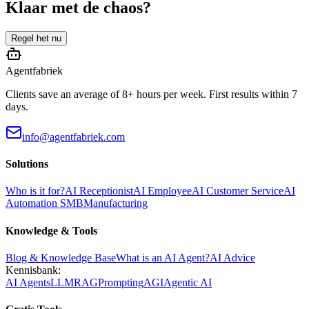
Klaar met de chaos?
Regel het nu
Agentfabriek
Clients save an average of 8+ hours per week. First results within 7
days.
info@agentfabriek.com
Solutions
Who is it for?
AI Receptionist
AI Employee
AI Customer Service
AI
Automation SMB
Manufacturing
Knowledge & Tools
Blog & Knowledge Base
What is an AI Agent?
AI Advice
Kennisbank:
AI Agents
LLM
RAG
Prompting
AGI
Agentic AI