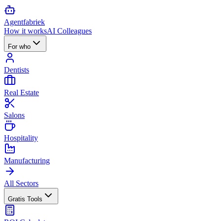
Agent
fabriek
How it works
AI Colleagues
For who
Dentists
Real Estate
Salons
Hospitality
Manufacturing
All Sectors
Gratis Tools