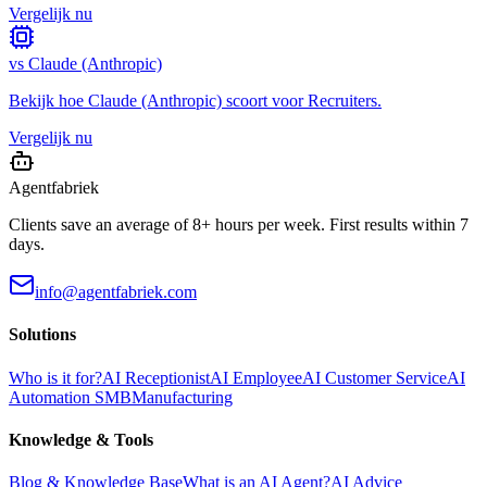
Vergelijk nu
vs
Claude (Anthropic)
Bekijk hoe
Claude (Anthropic)
scoort voor
Recruiters
.
Vergelijk nu
Agentfabriek
Clients save an average of 8+ hours per week. First results within 7
days.
info@agentfabriek.com
Solutions
Who is it for?
AI Receptionist
AI Employee
AI Customer Service
AI
Automation SMB
Manufacturing
Knowledge & Tools
Blog & Knowledge Base
What is an AI Agent?
AI Advice