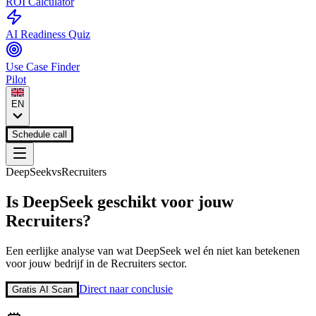
ROI Calculator
AI Readiness Quiz
Use Case Finder
Pilot
EN
Schedule call
DeepSeek
vs
Recruiters
Is
DeepSeek
geschikt voor jouw
Recruiters
?
Een eerlijke analyse van wat
DeepSeek
wel én niet kan betekenen
voor jouw bedrijf in de
Recruiters
sector.
Direct naar conclusie
Gratis AI Scan