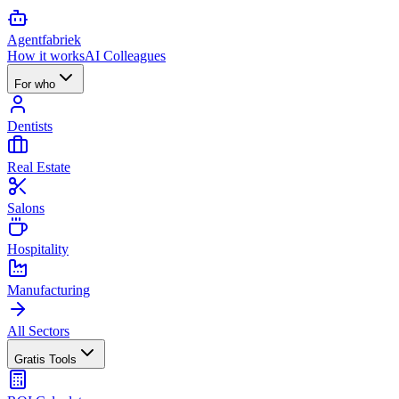
Agent
fabriek
How it works
AI Colleagues
For who
Dentists
Real Estate
Salons
Hospitality
Manufacturing
All Sectors
Gratis Tools