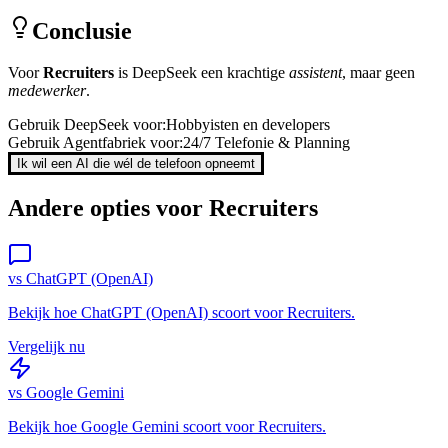
Conclusie
Voor
Recruiters
is
DeepSeek
een krachtige
assistent
, maar geen
medewerker
.
Gebruik
DeepSeek
voor:
Hobbyisten en developers
Gebruik Agentfabriek voor:
24/7 Telefonie & Planning
Ik wil een AI die wél de telefoon opneemt
Andere opties voor
Recruiters
vs
ChatGPT (OpenAI)
Bekijk hoe
ChatGPT (OpenAI)
scoort voor
Recruiters
.
Vergelijk nu
vs
Google Gemini
Bekijk hoe
Google Gemini
scoort voor
Recruiters
.