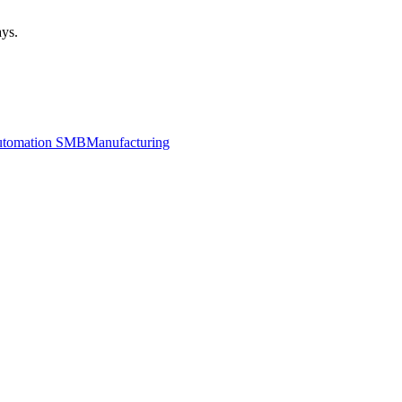
ays.
utomation SMB
Manufacturing