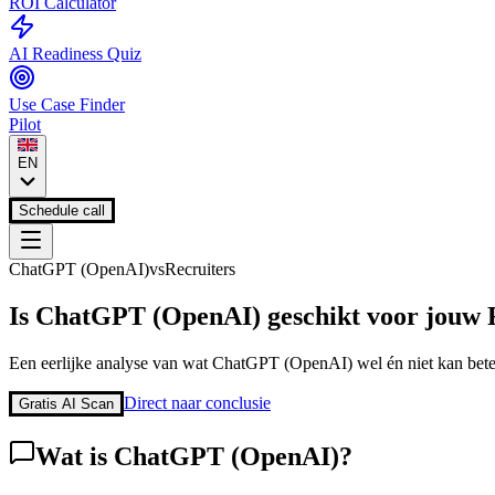
ROI Calculator
AI Readiness Quiz
Use Case Finder
Pilot
EN
Schedule call
ChatGPT (OpenAI)
vs
Recruiters
Is
ChatGPT (OpenAI)
geschikt voor jouw
Een eerlijke analyse van wat
ChatGPT (OpenAI)
wel én niet kan bet
Direct naar conclusie
Gratis AI Scan
Wat is
ChatGPT (OpenAI)
?