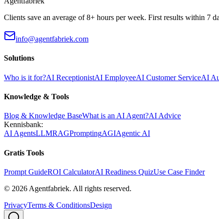
Agentfabriek
Clients save an average of 8+ hours per week. First results within 7 d
info@agentfabriek.com
Solutions
Who is it for?
AI Receptionist
AI Employee
AI Customer Service
AI A
Knowledge & Tools
Blog & Knowledge Base
What is an AI Agent?
AI Advice
Kennisbank:
AI Agents
LLM
RAG
Prompting
AGI
Agentic AI
Gratis Tools
Prompt Guide
ROI Calculator
AI Readiness Quiz
Use Case Finder
©
2026
Agentfabriek
.
All rights reserved.
Privacy
Terms & Conditions
Design