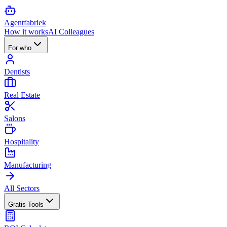
Agent
fabriek
How it works
AI Colleagues
For who
Dentists
Real Estate
Salons
Hospitality
Manufacturing
All Sectors
Gratis Tools