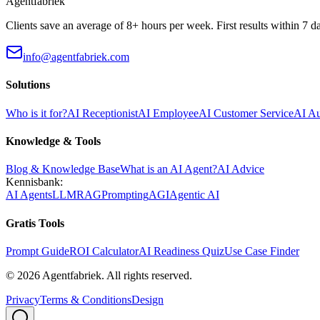
Agentfabriek
Clients save an average of 8+ hours per week. First results within 7 d
info@agentfabriek.com
Solutions
Who is it for?
AI Receptionist
AI Employee
AI Customer Service
AI A
Knowledge & Tools
Blog & Knowledge Base
What is an AI Agent?
AI Advice
Kennisbank:
AI Agents
LLM
RAG
Prompting
AGI
Agentic AI
Gratis Tools
Prompt Guide
ROI Calculator
AI Readiness Quiz
Use Case Finder
©
2026
Agentfabriek
.
All rights reserved.
Privacy
Terms & Conditions
Design