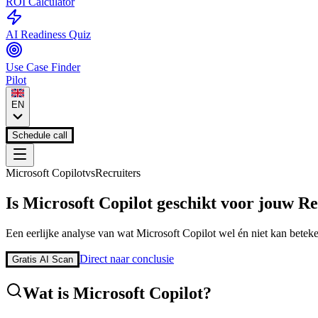
ROI Calculator
AI Readiness Quiz
Use Case Finder
Pilot
EN
Schedule call
Microsoft Copilot
vs
Recruiters
Is
Microsoft Copilot
geschikt voor jouw
Re
Een eerlijke analyse van wat
Microsoft Copilot
wel én niet kan betek
Direct naar conclusie
Gratis AI Scan
Wat is
Microsoft Copilot
?