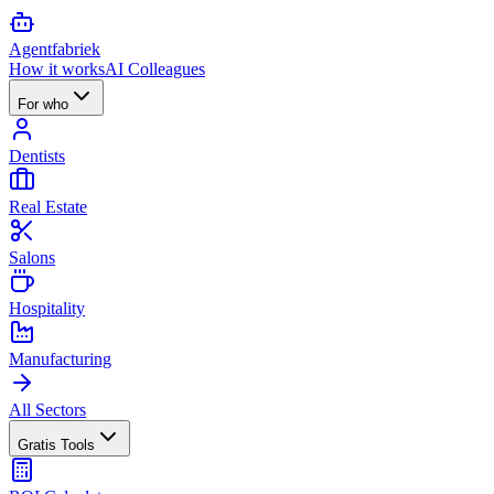
Agent
fabriek
How it works
AI Colleagues
For who
Dentists
Real Estate
Salons
Hospitality
Manufacturing
All Sectors
Gratis Tools