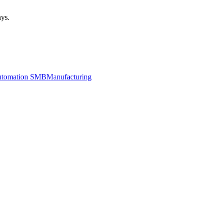
ays.
utomation SMB
Manufacturing