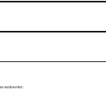
een
medewerker
.