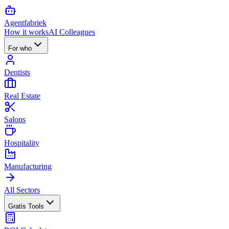
Agent
fabriek
How it works
AI Colleagues
For who
Dentists
Real Estate
Salons
Hospitality
Manufacturing
All Sectors
Gratis Tools