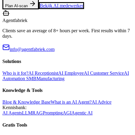
Bekijk AI medewerker
Plan AI-scan
Agentfabriek
Clients save an average of 8+ hours per week. First results within 7
days.
info@agentfabriek.com
Solutions
Who is it for?
AI Receptionist
AI Employee
AI Customer Service
AI
Automation SMB
Manufacturing
Knowledge & Tools
Blog & Knowledge Base
What is an AI Agent?
AI Advice
Kennisbank:
AI Agents
LLM
RAG
Prompting
AGI
Agentic AI
Gratis Tools