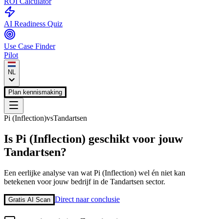
ROI Calculator
AI Readiness Quiz
Use Case Finder
Pilot
NL
Plan kennismaking
Pi (Inflection)
vs
Tandartsen
Is
Pi (Inflection)
geschikt voor jouw
Tandartsen
?
Een eerlijke analyse van wat
Pi (Inflection)
wel én niet kan
betekenen voor jouw bedrijf in de
Tandartsen
sector.
Direct naar conclusie
Gratis AI Scan