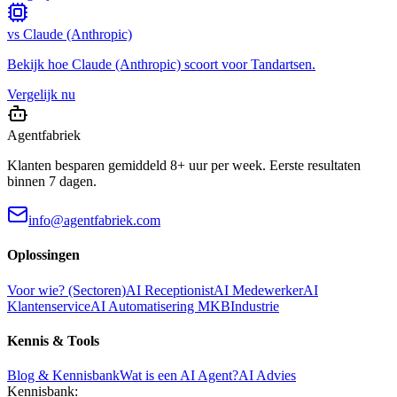
vs
Claude (Anthropic)
Bekijk hoe
Claude (Anthropic)
scoort voor
Tandartsen
.
Vergelijk nu
Agentfabriek
Klanten besparen gemiddeld 8+ uur per week. Eerste resultaten
binnen 7 dagen.
info@agentfabriek.com
Oplossingen
Voor wie? (Sectoren)
AI Receptionist
AI Medewerker
AI
Klantenservice
AI Automatisering MKB
Industrie
Kennis & Tools
Blog & Kennisbank
Wat is een AI Agent?
AI Advies
Kennisbank: