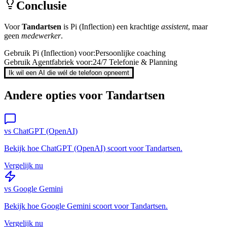
Conclusie
Voor
Tandartsen
is
Pi (Inflection)
een krachtige
assistent
, maar
geen
medewerker
.
Gebruik
Pi (Inflection)
voor:
Persoonlijke coaching
Gebruik Agentfabriek voor:
24/7 Telefonie & Planning
Ik wil een AI die wél de telefoon opneemt
Andere opties voor
Tandartsen
vs
ChatGPT (OpenAI)
Bekijk hoe
ChatGPT (OpenAI)
scoort voor
Tandartsen
.
Vergelijk nu
vs
Google Gemini
Bekijk hoe
Google Gemini
scoort voor
Tandartsen
.
Vergelijk nu