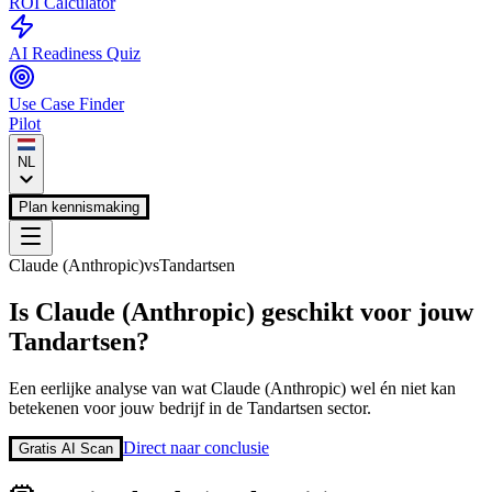
ROI Calculator
AI Readiness Quiz
Use Case Finder
Pilot
NL
Plan kennismaking
Claude (Anthropic)
vs
Tandartsen
Is
Claude (Anthropic)
geschikt voor jouw
Tandartsen
?
Een eerlijke analyse van wat
Claude (Anthropic)
wel én niet kan
betekenen voor jouw bedrijf in de
Tandartsen
sector.
Direct naar conclusie
Gratis AI Scan