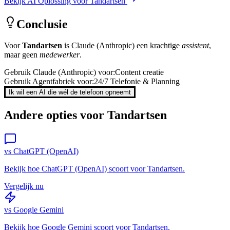
Bekijk AI Oplossing voor
Tandartsen
Conclusie
Voor
Tandartsen
is
Claude (Anthropic)
een krachtige
assistent
,
maar geen
medewerker
.
Gebruik
Claude (Anthropic)
voor:
Content creatie
Gebruik Agentfabriek voor:
24/7 Telefonie & Planning
Ik wil een AI die wél de telefoon opneemt
Andere opties voor
Tandartsen
vs
ChatGPT (OpenAI)
Bekijk hoe
ChatGPT (OpenAI)
scoort voor
Tandartsen
.
Vergelijk nu
vs
Google Gemini
Bekijk hoe
Google Gemini
scoort voor
Tandartsen
.