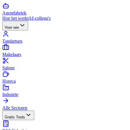
Agent
fabriek
Hoe het werkt
AI-collega's
Voor wie
Tandartsen
Makelaars
Salons
Horeca
Industrie
Alle Sectoren
Gratis Tools