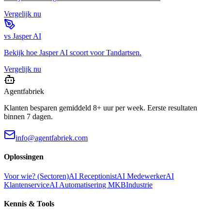
Vergelijk nu
vs
Jasper AI
Bekijk hoe
Jasper AI
scoort voor
Tandartsen
.
Vergelijk nu
Agentfabriek
Klanten besparen gemiddeld 8+ uur per week. Eerste resultaten
binnen 7 dagen.
info@agentfabriek.com
Oplossingen
Voor wie? (Sectoren)
AI Receptionist
AI Medewerker
AI
Klantenservice
AI Automatisering MKB
Industrie
Kennis & Tools