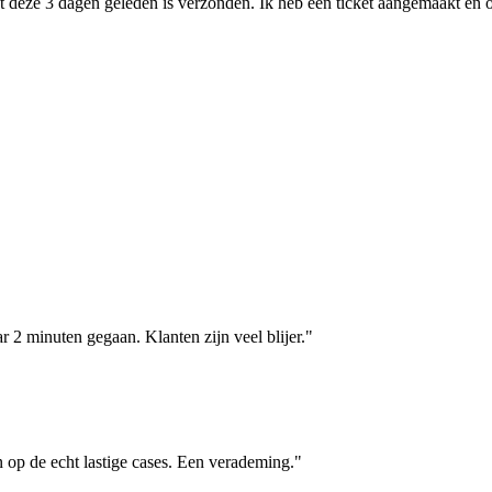
e dat deze 3 dagen geleden is verzonden. Ik heb een ticket aangemaakt e
r 2 minuten gegaan. Klanten zijn veel blijer.
"
 op de echt lastige cases. Een verademing.
"