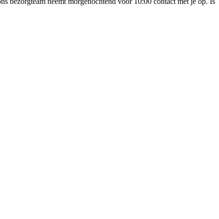
n ons bezorgteam neemt morgenochtend voor 10:00 contact met je op. Is