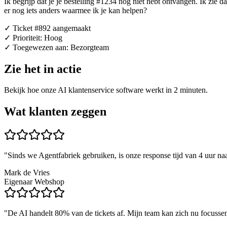
Ik begrijp dat je je bestelling #1234 nog niet hebt ontvangen. Ik zi
er nog iets anders waarmee ik je kan helpen?
✓
Ticket #892 aangemaakt
✓
Prioriteit: Hoog
✓
Toegewezen aan: Bezorgteam
Zie het in actie
Bekijk hoe onze AI klantenservice software werkt in 2 minuten.
Wat klanten zeggen
"
Sinds we Agentfabriek gebruiken, is onze response tijd van 4 uur naa
Mark de Vries
Eigenaar Webshop
"
De AI handelt 80% van de tickets af. Mijn team kan zich nu focussen