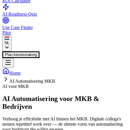
ROI Calculator
AI Readiness Quiz
Use Case Finder
Pilot
NL
Plan kennismaking
Home
AI Automatisering MKB
AI voor MKB
AI Automatisering voor
MKB &
Bedrijven
Verhoog je efficiëntie met AI binnen het MKB. Digitale collega's
nemen repetitief werk over — de slimste vorm van automatisering
voor bedrijven die willen groeien.