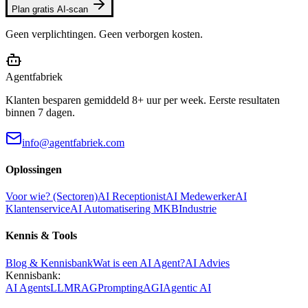
Plan gratis AI-scan
Geen verplichtingen. Geen verborgen kosten.
Agentfabriek
Klanten besparen gemiddeld 8+ uur per week. Eerste resultaten
binnen 7 dagen.
info@agentfabriek.com
Oplossingen
Voor wie? (Sectoren)
AI Receptionist
AI Medewerker
AI
Klantenservice
AI Automatisering MKB
Industrie
Kennis & Tools
Blog & Kennisbank
Wat is een AI Agent?
AI Advies
Kennisbank:
AI Agents
LLM
RAG
Prompting
AGI
Agentic AI