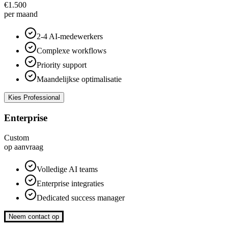
€1.500
per maand
2-4 AI-medewerkers
Complexe workflows
Priority support
Maandelijkse optimalisatie
Kies Professional
Enterprise
Custom
op aanvraag
Volledige AI teams
Enterprise integraties
Dedicated success manager
Neem contact op