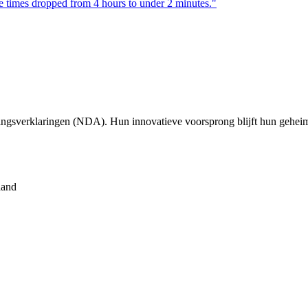
e times dropped from 4 hours to under 2 minutes.
"
dingsverklaringen (NDA). Hun innovatieve voorsprong blijft hun gehei
aand