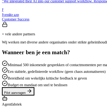
"
We integrated their AI into our customer support workflow. Respons
F
Formlite.app
Customer Success
+ vele andere partners
Wij werken met diverse andere organisaties onder strikte geheimhou
Wanneer ben je een match?
Minimaal 500 inkomende gesprekken of contactmomenten per m
Een stabiele, gedefinieerde workflow (geen chaos automatiseren)
Bereidheid om wekelijks kritische feedback te geven
Budget en mandaat om snel te beslissen
Pilot aanvragen
Agentfabriek