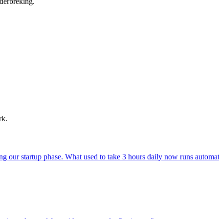
derbreking.
rk.
ing our startup phase. What used to take 3 hours daily now runs automat