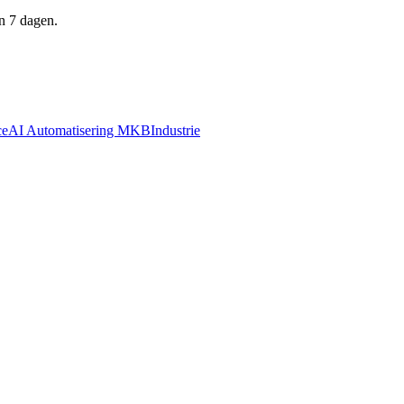
n 7 dagen.
ce
AI Automatisering MKB
Industrie