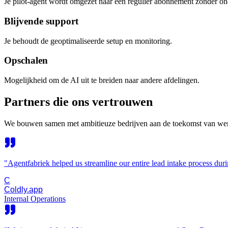
Je pilot-agent wordt omgezet naar een regulier abonnement zonder on
Blijvende support
Je behoudt de geoptimaliseerde setup en monitoring.
Opschalen
Mogelijkheid om de AI uit te breiden naar andere afdelingen.
Partners die ons
vertrouwen
We bouwen samen met ambitieuze bedrijven aan de toekomst van we
"
Agentfabriek helped us streamline our entire lead intake process dur
C
Coldly.app
Internal Operations