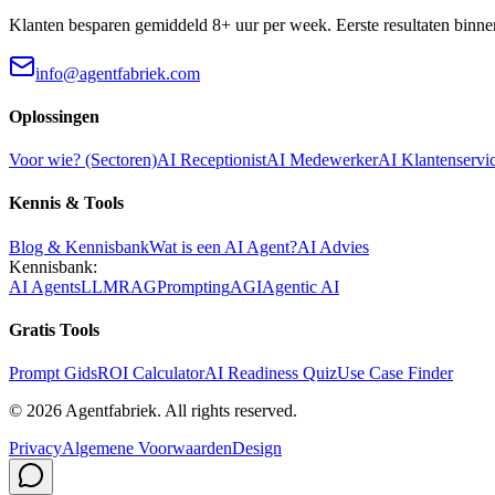
Klanten besparen gemiddeld 8+ uur per week. Eerste resultaten binne
info@agentfabriek.com
Oplossingen
Voor wie? (Sectoren)
AI Receptionist
AI Medewerker
AI Klantenservi
Kennis & Tools
Blog & Kennisbank
Wat is een AI Agent?
AI Advies
Kennisbank:
AI Agents
LLM
RAG
Prompting
AGI
Agentic AI
Gratis Tools
Prompt Gids
ROI Calculator
AI Readiness Quiz
Use Case Finder
©
2026
Agentfabriek
.
All rights reserved.
Privacy
Algemene Voorwaarden
Design