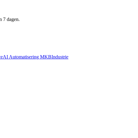
n 7 dagen.
ce
AI Automatisering MKB
Industrie