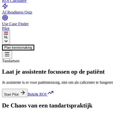
ROI Calculator
AI Readiness Quiz
Use Case Finder
Pilot
NL
Plan kennismaking
Tandartsen
Laat je assistente focussen op de patiënt
Je assistente is er voor patiëntenzorg, niet om als callcenter te funge
Bekijk ROI
Start Pilot
De
Chaos
van een
tandartspraktijk