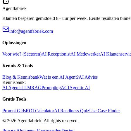
Agentfabriek
Klanten besparen gemiddeld 8+ uur per week. Eerste resultaten binne
info@agentfabriek.com
Oplossingen
Voor wie? (Sectoren)
AI Receptionist
AI Medewerker
AI Klantenservi
Kennis & Tools
Blog & Kennisbank
Wat is een AI Agent?
AI Advies
Kennisbank:
AI Agents
LLM
RAG
Prompting
AGI
Agentic AI
Gratis Tools
Prompt Gids
ROI Calculator
AI Readiness Quiz
Use Case Finder
©
2026
Agentfabriek
.
All rights reserved.
Privacy
Algemene Voorwaarden
Design