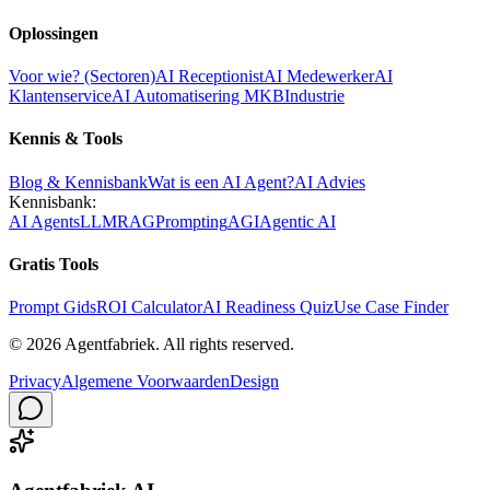
Oplossingen
Voor wie? (Sectoren)
AI Receptionist
AI Medewerker
AI
Klantenservice
AI Automatisering MKB
Industrie
Kennis & Tools
Blog & Kennisbank
Wat is een AI Agent?
AI Advies
Kennisbank:
AI Agents
LLM
RAG
Prompting
AGI
Agentic AI
Gratis Tools
Prompt Gids
ROI Calculator
AI Readiness Quiz
Use Case Finder
©
2026
Agentfabriek
.
All rights reserved.
Privacy
Algemene Voorwaarden
Design