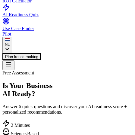
ROI Calculator
AI Readiness Quiz
Use Case Finder
Pilot
NL
Plan kennismaking
Free Assessment
Is Your Business
AI Ready?
Answer 6 quick questions and discover your AI readiness score +
personalized recommendations.
2 Minutes
Science-Based