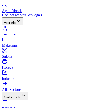
Agent
fabriek
Hoe het werkt
AI-collega's
Voor wie
Tandartsen
Makelaars
Salons
Horeca
Industrie
Alle Sectoren
Gratis Tools