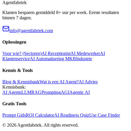
Agentfabriek
Klanten besparen gemiddeld 8+ uur per week. Eerste resultaten
binnen 7 dagen.
info@agentfabriek.com
Oplossingen
Voor wie? (Sectoren)
AI Receptionist
AI Medewerker
AI
Klantenservice
AI Automatisering MKB
Industrie
Kennis & Tools
Blog & Kennisbank
Wat is een AI Agent?
AI Advies
Kennisbank:
AI Agents
LLM
RAG
Prompting
AGI
Agentic AI
Gratis Tools
Prompt Gids
ROI Calculator
AI Readiness Quiz
Use Case Finder
©
2026
Agentfabriek
.
All rights reserved.