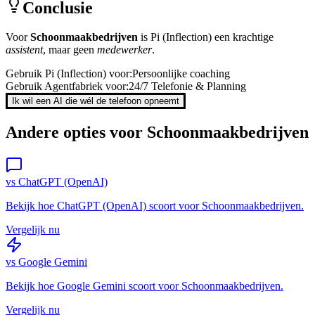
Conclusie
Voor
Schoonmaakbedrijven
is
Pi (Inflection)
een krachtige
assistent
, maar geen
medewerker
.
Gebruik
Pi (Inflection)
voor:
Persoonlijke coaching
Gebruik Agentfabriek voor:
24/7 Telefonie & Planning
Ik wil een AI die wél de telefoon opneemt
Andere opties voor
Schoonmaakbedrijven
vs
ChatGPT (OpenAI)
Bekijk hoe
ChatGPT (OpenAI)
scoort voor
Schoonmaakbedrijven
.
Vergelijk nu
vs
Google Gemini
Bekijk hoe
Google Gemini
scoort voor
Schoonmaakbedrijven
.
Vergelijk nu