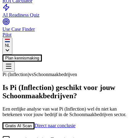
ROI Calculator
AI Readiness Quiz
Use Case Finder
Pilot
NL
Plan kennismaking
Pi (Inflection)
vs
Schoonmaakbedrijven
Is
Pi (Inflection)
geschikt voor jouw
Schoonmaakbedrijven
?
Een eerlijke analyse van wat
Pi (Inflection)
wel én niet kan
betekenen voor jouw bedrijf in de
Schoonmaakbedrijven
sector.
Direct naar conclusie
Gratis AI Scan