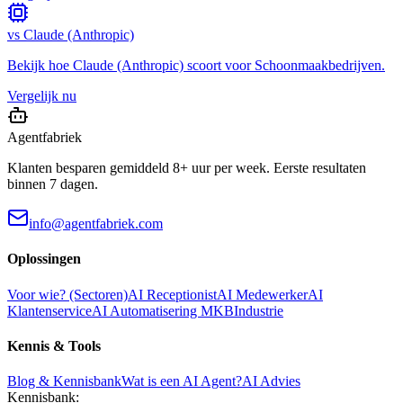
vs
Claude (Anthropic)
Bekijk hoe
Claude (Anthropic)
scoort voor
Schoonmaakbedrijven
.
Vergelijk nu
Agentfabriek
Klanten besparen gemiddeld 8+ uur per week. Eerste resultaten
binnen 7 dagen.
info@agentfabriek.com
Oplossingen
Voor wie? (Sectoren)
AI Receptionist
AI Medewerker
AI
Klantenservice
AI Automatisering MKB
Industrie
Kennis & Tools
Blog & Kennisbank
Wat is een AI Agent?
AI Advies
Kennisbank: