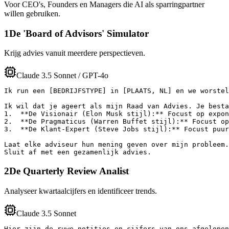
Voor CEO's, Founders en Managers die AI als sparringpartner
willen gebruiken.
1
De 'Board of Advisors' Simulator
Krijg advies vanuit meerdere perspectieven.
Claude 3.5 Sonnet / GPT-4o
Ik run een [BEDRIJFSTYPE] in [PLAATS, NL] en we worstel
Ik wil dat je ageert als mijn Raad van Advies. Je besta
1.  **De Visionair (Elon Musk stijl):** Focust op expon
2.  **De Pragmaticus (Warren Buffet stijl):** Focust op
3.  **De Klant-Expert (Steve Jobs stijl):** Focust puur
Laat elke adviseur hun mening geven over mijn probleem.
Sluit af met een gezamenlijk advies.
2
De Quarterly Review Analist
Analyseer kwartaalcijfers en identificeer trends.
Claude 3.5 Sonnet
Hier zijn de ruwe notities en cijfers van ons afgelopen