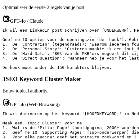
Optimaliseer de eerste 2 regels van je post.
GPT-4o / Claude
Ik wil een LinkedIn post schrijven over [ONDERWERP]. He
Geef me 10 opties voor de openingszin (de 'hook'). Gebr
1.  De 'Contrarian' (tegendraads): 'Waarom iedereen fou
2.  De 'Personal Story': 'Gisteren maakte ik een fout d
3.  De 'Hard Data': '80% van de MKB'ers negeert dit cij
4.  De 'Direct Question': 'Wanneer heb je voor het laat
De hook moet onder de 150 karakters blijven.
3
SEO Keyword Cluster Maker
Bouw topical authority.
GPT-4o (Web Browsing)
Ik wil domineren op het keyword '[HOOFDKEYWORD]' in Ned
Maak een 'Topic Cluster' voor me.

1.  Wat is de 'Pillar Page' (hoofdpagina, 2000+ woorden
2.  Geef me 10 'Supporting Pages' (sub-onderwerpen) die
3.  Voor elke pagina: geef het primaire zoekwoord en 3 