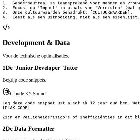
1.  Genderneutraal is (aansprekend voor mannen en vrouw
2.  Focust op 'Impact' in plaats van 'Vereisten' (wat g
3.  Onze cultuurwaarden benadrukt: [CULTUURWAARDEN].

4.  Leest als een uitnodiging, niet als een eisenlijst.
Development & Data
Voor de technische optimalisaties.
1
De 'Junior Developer' Tutor
Begrijp code snippets.
Claude 3.5 Sonnet
Leg deze code snippet uit alsof ik 12 jaar oud ben. Wat
[PLAK CODE]

Zijn er veiligheidsrisico's of inefficiënties in dit bl
2
De Data Formatter