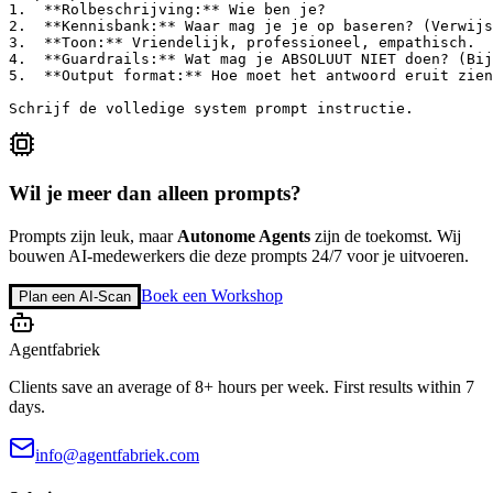
1.  **Rolbeschrijving:** Wie ben je?

2.  **Kennisbank:** Waar mag je je op baseren? (Verwijs
3.  **Toon:** Vriendelijk, professioneel, empathisch.

4.  **Guardrails:** Wat mag je ABSOLUUT NIET doen? (Bij
5.  **Output format:** Hoe moet het antwoord eruit zien
Schrijf de volledige system prompt instructie.
Wil je meer dan alleen prompts?
Prompts zijn leuk, maar
Autonome Agents
zijn de toekomst. Wij
bouwen AI-medewerkers die deze prompts 24/7 voor je uitvoeren.
Boek een Workshop
Plan een AI-Scan
Agentfabriek
Clients save an average of 8+ hours per week. First results within 7
days.
info@agentfabriek.com