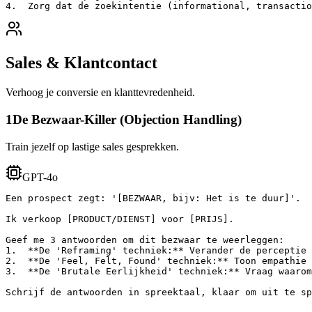
4.  Zorg dat de zoekintentie (informational, transactio
Sales & Klantcontact
Verhoog je conversie en klanttevredenheid.
1
De Bezwaar-Killer (Objection Handling)
Train jezelf op lastige sales gesprekken.
GPT-4o
Een prospect zegt: '[BEZWAAR, bijv: Het is te duur]'.

Ik verkoop [PRODUCT/DIENST] voor [PRIJS].

Geef me 3 antwoorden om dit bezwaar te weerleggen:

1.  **De 'Reframing' techniek:** Verander de perceptie 
2.  **De 'Feel, Felt, Found' techniek:** Toon empathie 
3.  **De 'Brutale Eerlijkheid' techniek:** Vraag waarom
Schrijf de antwoorden in spreektaal, klaar om uit te sp