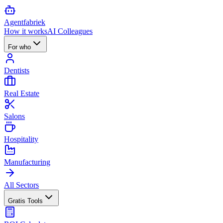
Agent
fabriek
How it works
AI Colleagues
For who
Dentists
Real Estate
Salons
Hospitality
Manufacturing
All Sectors
Gratis Tools