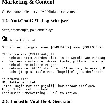
Marketing & Content
Creëer content die niet als 'AI' klinkt en converteert.
1
De Anti-ChatGPT Blog Schrijver
Schrijf menselijke, pakkende blogs.
Claude 3.5 Sonnet
Schrijf een blogpost over [ONDERWERP] voor [DOELGROEP].

**Stijlregels (CRITICAAL):**

-   Gebruik GEEN woorden als: 'in de wereld van vandaag
-   Varieer zinslengte. Wissel korte, pittige zinnen af
-   Gebruik retorische vragen.

-   Gebruik de 'AIDA' structuur (Attention, Interest, D
-   Schrijf op B1 taalniveau (begrijpelijk Nederlands).

**Structuur:**

H1: Pakkende titel

Intro: Begin met een pijnlijk herkenbaar probleem.

Body: 3 tips met voorbeelden.

Conclusie: Samenvatting + Call to Action.
2
De LinkedIn Viral Hook Generator