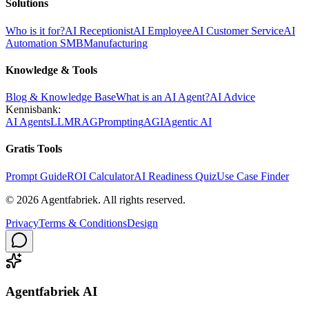
Solutions
Who is it for?
AI Receptionist
AI Employee
AI Customer Service
AI
Automation SMB
Manufacturing
Knowledge & Tools
Blog & Knowledge Base
What is an AI Agent?
AI Advice
Kennisbank:
AI Agents
LLM
RAG
Prompting
AGI
Agentic AI
Gratis Tools
Prompt Guide
ROI Calculator
AI Readiness Quiz
Use Case Finder
©
2026
Agentfabriek
.
All rights reserved.
Privacy
Terms & Conditions
Design
Agentfabriek AI