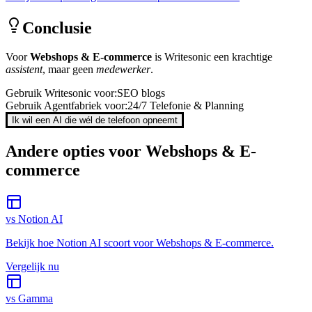
Conclusie
Voor
Webshops & E-commerce
is
Writesonic
een krachtige
assistent
, maar geen
medewerker
.
Gebruik
Writesonic
voor:
SEO blogs
Gebruik Agentfabriek voor:
24/7 Telefonie & Planning
Ik wil een AI die wél de telefoon opneemt
Andere opties voor
Webshops & E-
commerce
vs
Notion AI
Bekijk hoe
Notion AI
scoort voor
Webshops & E-commerce
.
Vergelijk nu
vs
Gamma