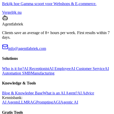
Bekijk hoe
Gamma
scoort voor
Webshops & E-commerce
.
Vergelijk nu
Agentfabriek
Clients save an average of 8+ hours per week. First results within 7
days.
info@agentfabriek.com
Solutions
Who is it for?
AI Receptionist
AI Employee
AI Customer Service
AI
Automation SMB
Manufacturing
Knowledge & Tools
Blog & Knowledge Base
What is an AI Agent?
AI Advice
Kennisbank:
AI Agents
LLM
RAG
Prompting
AGI
Agentic AI
Gratis Tools