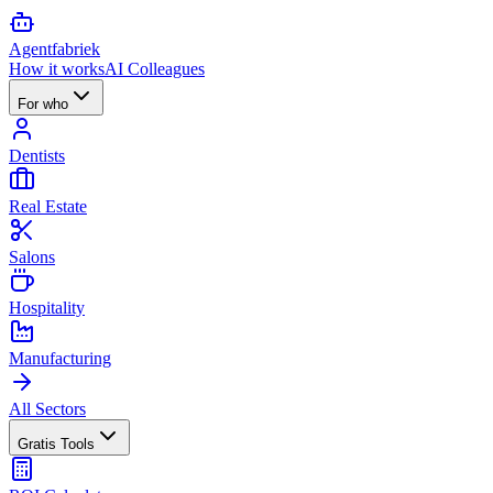
Agent
fabriek
How it works
AI Colleagues
For who
Dentists
Real Estate
Salons
Hospitality
Manufacturing
All Sectors
Gratis Tools