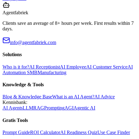
Agentfabriek
Clients save an average of 8+ hours per week. First results within 7
days.
info@agentfabriek.com
Solutions
Who is it for?
AI Receptionist
AI Employee
AI Customer Service
AI
Automation SMB
Manufacturing
Knowledge & Tools
Blog & Knowledge Base
What is an AI Agent?
AI Advice
Kennisbank:
AI Agents
LLM
RAG
Prompting
AGI
Agentic AI
Gratis Tools
Prompt Guide
ROI Calculator
AI Readiness Quiz
Use Case Finder