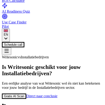
ROI Calculator
AI Readiness Quiz
Use Case Finder
Pilot
EN
Schedule call
Writesonic
vs
Installatiebedrijven
Is
Writesonic
geschikt voor jouw
Installatiebedrijven
?
Een eerlijke analyse van wat
Writesonic
wel én niet kan betekenen
voor jouw bedrijf in de
Installatiebedrijven
sector.
Direct naar conclusie
Gratis AI Scan