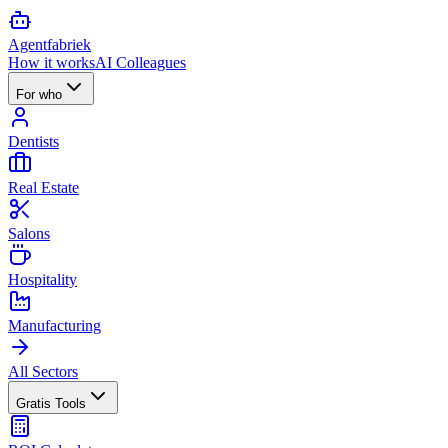
Agent
fabriek
How it works
AI Colleagues
For who
Dentists
Real Estate
Salons
Hospitality
Manufacturing
All Sectors
Gratis Tools