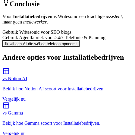
Conclusie
Voor
Installatiebedrijven
is
Writesonic
een krachtige
assistent
,
maar geen
medewerker
.
Gebruik
Writesonic
voor:
SEO blogs
Gebruik Agentfabriek voor:
24/7 Telefonie & Planning
Ik wil een AI die wél de telefoon opneemt
Andere opties voor
Installatiebedrijven
vs
Notion AI
Bekijk hoe
Notion AI
scoort voor
Installatiebedrijven
.
Vergelijk nu
vs
Gamma
Bekijk hoe
Gamma
scoort voor
Installatiebedrijven
.
Vergelijk nu