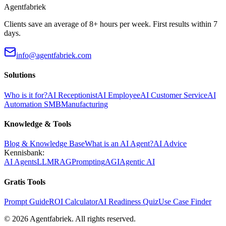
Agentfabriek
Clients save an average of 8+ hours per week. First results within 7
days.
info@agentfabriek.com
Solutions
Who is it for?
AI Receptionist
AI Employee
AI Customer Service
AI
Automation SMB
Manufacturing
Knowledge & Tools
Blog & Knowledge Base
What is an AI Agent?
AI Advice
Kennisbank:
AI Agents
LLM
RAG
Prompting
AGI
Agentic AI
Gratis Tools
Prompt Guide
ROI Calculator
AI Readiness Quiz
Use Case Finder
©
2026
Agentfabriek
.
All rights reserved.