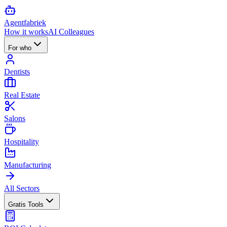
Agent
fabriek
How it works
AI Colleagues
For who
Dentists
Real Estate
Salons
Hospitality
Manufacturing
All Sectors
Gratis Tools