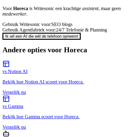
Voor
Horeca
is
Writesonic
een krachtige
assistent
, maar geen
medewerker
.
Gebruik
Writesonic
voor:
SEO blogs
Gebruik Agentfabriek voor:
24/7 Telefonie & Planning
Ik wil een AI die wél de telefoon opneemt
Andere opties voor
Horeca
vs
Notion AI
Bekijk hoe
Notion AI
scoort voor
Horeca
.
Vergelijk nu
vs
Gamma
Bekijk hoe
Gamma
scoort voor
Horeca
.
Vergelijk nu