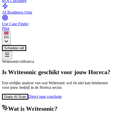
ROI Calculator
AI Readiness Quiz
Use Case Finder
Pilot
EN
Schedule call
Writesonic
vs
Horeca
Is
Writesonic
geschikt voor jouw
Horeca
?
Een eerlijke analyse van wat
Writesonic
wel én niet kan betekenen
voor jouw bedrijf in de
Horeca
sector.
Direct naar conclusie
Gratis AI Scan
Wat is
Writesonic
?