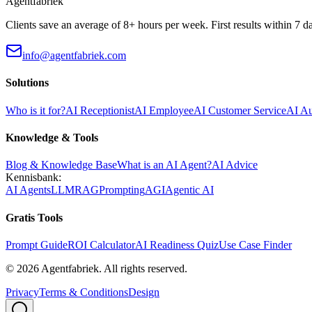
Agentfabriek
Clients save an average of 8+ hours per week. First results within 7 d
info@agentfabriek.com
Solutions
Who is it for?
AI Receptionist
AI Employee
AI Customer Service
AI A
Knowledge & Tools
Blog & Knowledge Base
What is an AI Agent?
AI Advice
Kennisbank:
AI Agents
LLM
RAG
Prompting
AGI
Agentic AI
Gratis Tools
Prompt Guide
ROI Calculator
AI Readiness Quiz
Use Case Finder
©
2026
Agentfabriek
.
All rights reserved.
Privacy
Terms & Conditions
Design