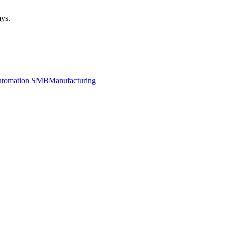
ays.
utomation SMB
Manufacturing