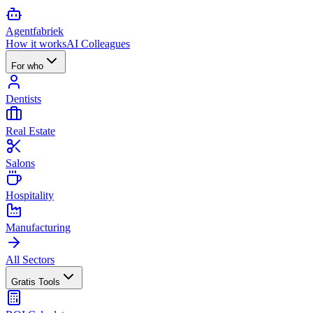
Agent
fabriek
How it works
AI Colleagues
For who
Dentists
Real Estate
Salons
Hospitality
Manufacturing
All Sectors
Gratis Tools