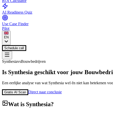
ROI Calculator
AI Readiness Quiz
Use Case Finder
Pilot
EN
Schedule call
Synthesia
vs
Bouwbedrijven
Is
Synthesia
geschikt voor jouw
Bouwbedri
Een eerlijke analyse van wat
Synthesia
wel én niet kan betekenen voo
Direct naar conclusie
Gratis AI Scan
Wat is
Synthesia
?