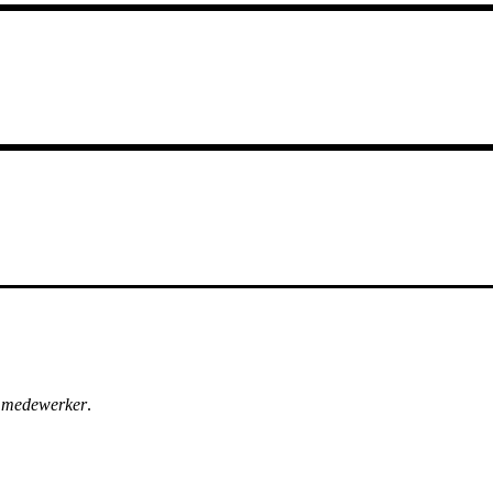
n
medewerker
.