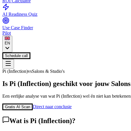
ROI Calculator
AI Readiness Quiz
Use Case Finder
Pilot
EN
Schedule call
Pi (Inflection)
vs
Salons & Studio's
Is
Pi (Inflection)
geschikt voor jouw
Salons
Een eerlijke analyse van wat
Pi (Inflection)
wel én niet kan betekenen
Direct naar conclusie
Gratis AI Scan
Wat is
Pi (Inflection)
?