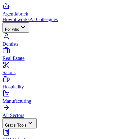
Agent
fabriek
How it works
AI Colleagues
For who
Dentists
Real Estate
Salons
Hospitality
Manufacturing
All Sectors
Gratis Tools