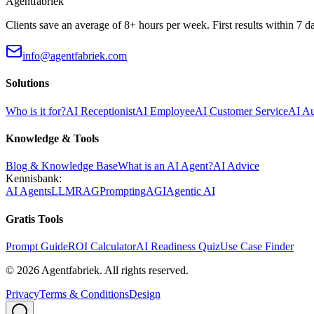
Agentfabriek
Clients save an average of 8+ hours per week. First results within 7 d
info@agentfabriek.com
Solutions
Who is it for?
AI Receptionist
AI Employee
AI Customer Service
AI A
Knowledge & Tools
Blog & Knowledge Base
What is an AI Agent?
AI Advice
Kennisbank:
AI Agents
LLM
RAG
Prompting
AGI
Agentic AI
Gratis Tools
Prompt Guide
ROI Calculator
AI Readiness Quiz
Use Case Finder
©
2026
Agentfabriek
.
All rights reserved.
Privacy
Terms & Conditions
Design