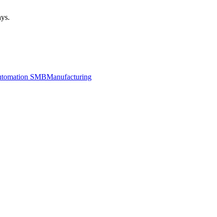
ays.
utomation SMB
Manufacturing