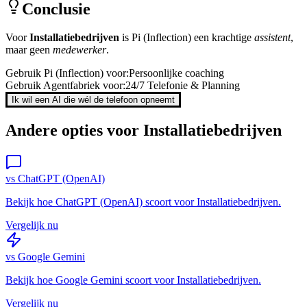
Conclusie
Voor
Installatiebedrijven
is
Pi (Inflection)
een krachtige
assistent
,
maar geen
medewerker
.
Gebruik
Pi (Inflection)
voor:
Persoonlijke coaching
Gebruik Agentfabriek voor:
24/7 Telefonie & Planning
Ik wil een AI die wél de telefoon opneemt
Andere opties voor
Installatiebedrijven
vs
ChatGPT (OpenAI)
Bekijk hoe
ChatGPT (OpenAI)
scoort voor
Installatiebedrijven
.
Vergelijk nu
vs
Google Gemini
Bekijk hoe
Google Gemini
scoort voor
Installatiebedrijven
.
Vergelijk nu