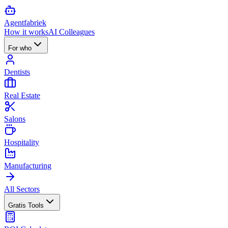
Agent
fabriek
How it works
AI Colleagues
For who
Dentists
Real Estate
Salons
Hospitality
Manufacturing
All Sectors
Gratis Tools