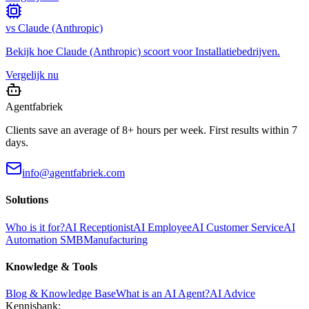
vs
Claude (Anthropic)
Bekijk hoe
Claude (Anthropic)
scoort voor
Installatiebedrijven
.
Vergelijk nu
Agentfabriek
Clients save an average of 8+ hours per week. First results within 7
days.
info@agentfabriek.com
Solutions
Who is it for?
AI Receptionist
AI Employee
AI Customer Service
AI
Automation SMB
Manufacturing
Knowledge & Tools
Blog & Knowledge Base
What is an AI Agent?
AI Advice
Kennisbank: