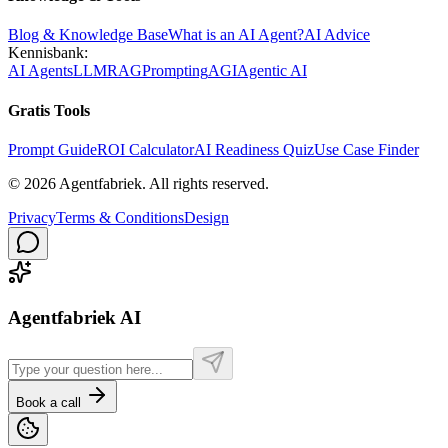
Blog & Knowledge Base
What is an AI Agent?
AI Advice
Kennisbank:
AI Agents
LLM
RAG
Prompting
AGI
Agentic AI
Gratis Tools
Prompt Guide
ROI Calculator
AI Readiness Quiz
Use Case Finder
©
2026
Agentfabriek
.
All rights reserved.
Privacy
Terms & Conditions
Design
Agentfabriek AI
Book a call