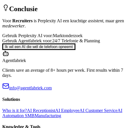
Conclusie
Voor
Recruiters
is
Perplexity AI
een krachtige
assistent
, maar geen
medewerker
.
Gebruik
Perplexity AI
voor:
Marktonderzoek
Gebruik Agentfabriek voor:
24/7 Telefonie & Planning
Ik wil een AI die wél de telefoon opneemt
Agentfabriek
Clients save an average of 8+ hours per week. First results within 7
days.
info@agentfabriek.com
Solutions
Who is it for?
AI Receptionist
AI Employee
AI Customer Service
AI
Automation SMB
Manufacturing
Knowledge & Tools