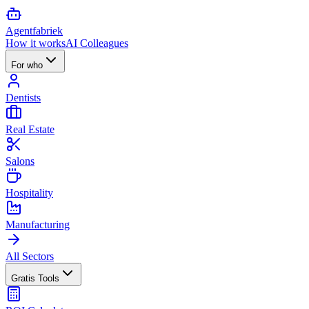
Agent
fabriek
How it works
AI Colleagues
For who
Dentists
Real Estate
Salons
Hospitality
Manufacturing
All Sectors
Gratis Tools