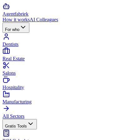
Agent
fabriek
How it works
AI Colleagues
For who
Dentists
Real Estate
Salons
Hospitality
Manufacturing
All Sectors
Gratis Tools