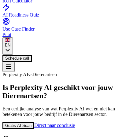
ROI Calculator
AI Readiness Quiz
Use Case Finder
Pilot
EN
Schedule call
Perplexity AI
vs
Dierenartsen
Is
Perplexity AI
geschikt voor jouw
Dierenartsen
?
Een eerlijke analyse van wat
Perplexity AI
wel én niet kan
betekenen voor jouw bedrijf in de
Dierenartsen
sector.
Direct naar conclusie
Gratis AI Scan