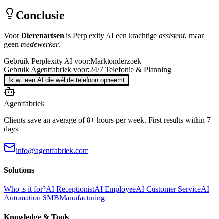
Conclusie
Voor
Dierenartsen
is
Perplexity AI
een krachtige
assistent
, maar
geen
medewerker
.
Gebruik
Perplexity AI
voor:
Marktonderzoek
Gebruik Agentfabriek voor:
24/7 Telefonie & Planning
Ik wil een AI die wél de telefoon opneemt
Agentfabriek
Clients save an average of 8+ hours per week. First results within 7
days.
info@agentfabriek.com
Solutions
Who is it for?
AI Receptionist
AI Employee
AI Customer Service
AI
Automation SMB
Manufacturing
Knowledge & Tools