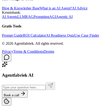
Blog & Knowledge Base
What is an AI Agent?
AI Advice
Kennisbank:
AI Agents
LLM
RAG
Prompting
AGI
Agentic AI
Gratis Tools
Prompt Guide
ROI Calculator
AI Readiness Quiz
Use Case Finder
©
2026
Agentfabriek
.
All rights reserved.
Privacy
Terms & Conditions
Design
Agentfabriek AI
Book a call