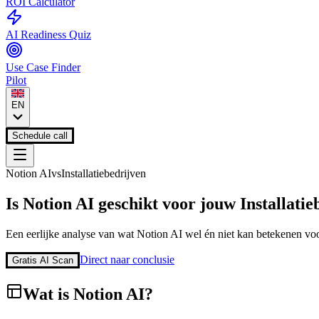
ROI Calculator
AI Readiness Quiz
Use Case Finder
Pilot
EN
Schedule call
Notion AI
vs
Installatiebedrijven
Is
Notion AI
geschikt voor jouw
Installati
Een eerlijke analyse van wat
Notion AI
wel én niet kan betekenen voo
Direct naar conclusie
Gratis AI Scan
Wat is
Notion AI
?