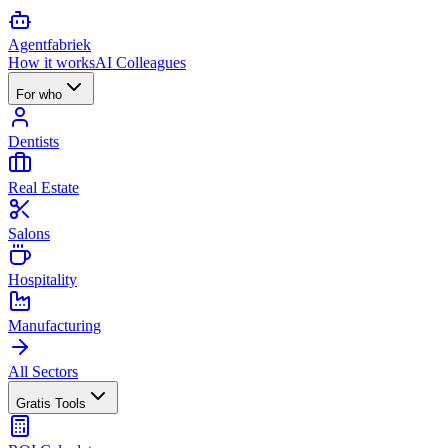
Agent
fabriek
How it works
AI Colleagues
For who
Dentists
Real Estate
Salons
Hospitality
Manufacturing
All Sectors
Gratis Tools