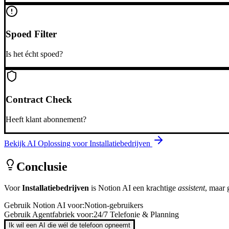
Spoed Filter
Is het écht spoed?
Contract Check
Heeft klant abonnement?
Bekijk AI Oplossing voor
Installatiebedrijven
Conclusie
Voor
Installatiebedrijven
is
Notion AI
een krachtige
assistent
, maar
Gebruik
Notion AI
voor:
Notion-gebruikers
Gebruik Agentfabriek voor:
24/7 Telefonie & Planning
Ik wil een AI die wél de telefoon opneemt