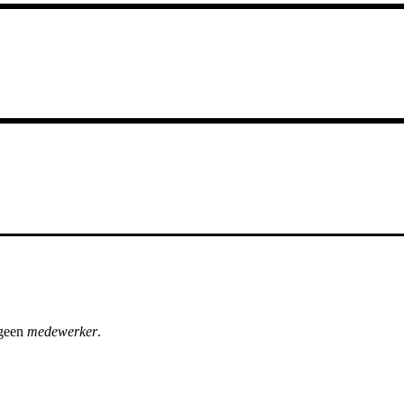
 geen
medewerker
.