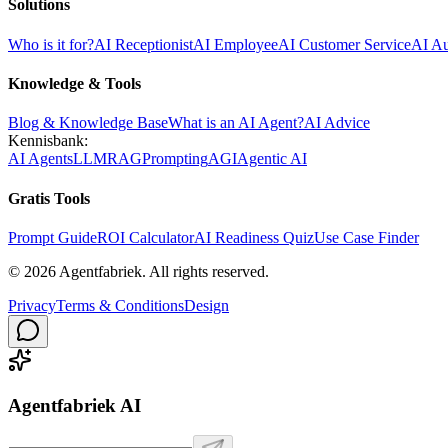
Solutions
Who is it for?
AI Receptionist
AI Employee
AI Customer Service
AI A
Knowledge & Tools
Blog & Knowledge Base
What is an AI Agent?
AI Advice
Kennisbank:
AI Agents
LLM
RAG
Prompting
AGI
Agentic AI
Gratis Tools
Prompt Guide
ROI Calculator
AI Readiness Quiz
Use Case Finder
©
2026
Agentfabriek
.
All rights reserved.
Privacy
Terms & Conditions
Design
Agentfabriek AI