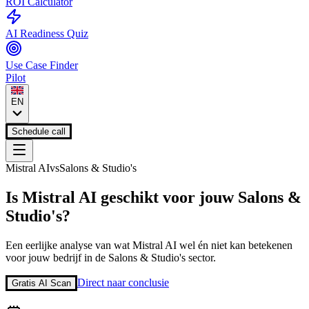
ROI Calculator
AI Readiness Quiz
Use Case Finder
Pilot
EN
Schedule call
Mistral AI
vs
Salons & Studio's
Is
Mistral AI
geschikt voor jouw
Salons &
Studio's
?
Een eerlijke analyse van wat
Mistral AI
wel én niet kan betekenen
voor jouw bedrijf in de
Salons & Studio's
sector.
Direct naar conclusie
Gratis AI Scan