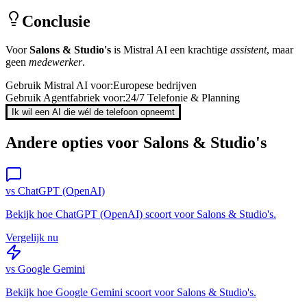
Conclusie
Voor
Salons & Studio's
is
Mistral AI
een krachtige
assistent
, maar
geen
medewerker
.
Gebruik
Mistral AI
voor:
Europese bedrijven
Gebruik Agentfabriek voor:
24/7 Telefonie & Planning
Ik wil een AI die wél de telefoon opneemt
Andere opties voor
Salons & Studio's
vs
ChatGPT (OpenAI)
Bekijk hoe
ChatGPT (OpenAI)
scoort voor
Salons & Studio's
.
Vergelijk nu
vs
Google Gemini
Bekijk hoe
Google Gemini
scoort voor
Salons & Studio's
.