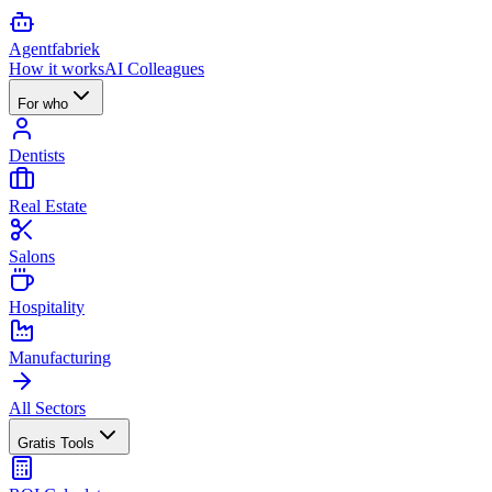
Agent
fabriek
How it works
AI Colleagues
For who
Dentists
Real Estate
Salons
Hospitality
Manufacturing
All Sectors
Gratis Tools