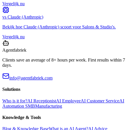
Vergelijk nu
vs
Claude (Anthropic)
Bekijk hoe
Claude (Anthropic)
scoort voor
Salons & Studio's
.
Vergelijk nu
Agentfabriek
Clients save an average of 8+ hours per week. First results within 7
days.
info@agentfabriek.com
Solutions
Who is it for?
AI Receptionist
AI Employee
AI Customer Service
AI
Automation SMB
Manufacturing
Knowledge & Tools
Blog & Knowledge Base
What is an AI Agent?
AI Advice