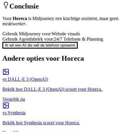
Conclusie
Voor
Horeca
is
Midjourney
een krachtige
assistent
, maar geen
medewerker
.
Gebruik
Midjourney
voor:
Website visuals
Gebruik Agentfabriek voor:
24/7 Telefonie & Planning
Ik wil een AI die wél de telefoon opneemt
Andere opties voor
Horeca
vs
DALL·E 3 (OpenAI)
Bekijk hoe
DALL·E 3 (OpenAI)
scoort voor
Horeca
.
Vergelijk nu
vs
Synthesia
Bekijk hoe
Synthesia
scoort voor
Horeca
.