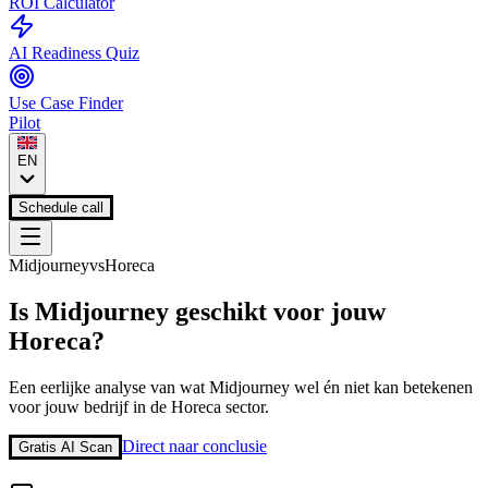
ROI Calculator
AI Readiness Quiz
Use Case Finder
Pilot
EN
Schedule call
Midjourney
vs
Horeca
Is
Midjourney
geschikt voor jouw
Horeca
?
Een eerlijke analyse van wat
Midjourney
wel én niet kan betekenen
voor jouw bedrijf in de
Horeca
sector.
Direct naar conclusie
Gratis AI Scan