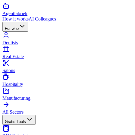
Agent
fabriek
How it works
AI Colleagues
For who
Dentists
Real Estate
Salons
Hospitality
Manufacturing
All Sectors
Gratis Tools