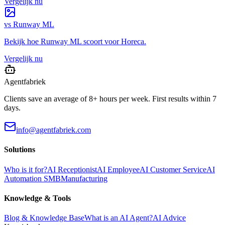
Vergelijk nu
vs
Runway ML
Bekijk hoe
Runway ML
scoort voor
Horeca
.
Vergelijk nu
Agentfabriek
Clients save an average of 8+ hours per week. First results within 7
days.
info@agentfabriek.com
Solutions
Who is it for?
AI Receptionist
AI Employee
AI Customer Service
AI
Automation SMB
Manufacturing
Knowledge & Tools
Blog & Knowledge Base
What is an AI Agent?
AI Advice