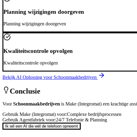
Planning wijzigingen doorgeven
Planning wijzigingen doorgeven
Kwaliteitscontrole opvolgen
Kwaliteitscontrole opvolgen
Bekijk AI Oplossing voor
Schoonmaakbedrijven
Conclusie
Voor
Schoonmaakbedrijven
is
Make (Integromat)
een krachtige
assi
Gebruik
Make (Integromat)
voor:
Complexe bedrijfsprocessen
Gebruik Agentfabriek voor:
24/7 Telefonie & Planning
Ik wil een AI die wél de telefoon opneemt