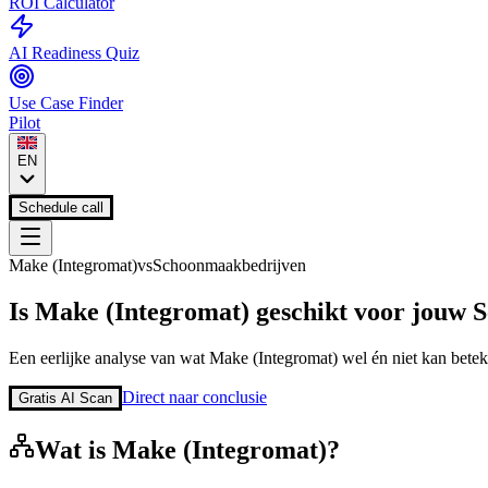
ROI Calculator
AI Readiness Quiz
Use Case Finder
Pilot
EN
Schedule call
Make (Integromat)
vs
Schoonmaakbedrijven
Is
Make (Integromat)
geschikt voor jouw
S
Een eerlijke analyse van wat
Make (Integromat)
wel én niet kan betek
Direct naar conclusie
Gratis AI Scan
Wat is
Make (Integromat)
?