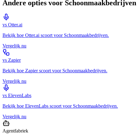
Andere opties voor
Schoonmaakbedrijven
vs
Otter.ai
Bekijk hoe
Otter.ai
scoort voor
Schoonmaakbedrijven
.
Vergelijk nu
vs
Zapier
Bekijk hoe
Zapier
scoort voor
Schoonmaakbedrijven
.
Vergelijk nu
vs
ElevenLabs
Bekijk hoe
ElevenLabs
scoort voor
Schoonmaakbedrijven
.
Vergelijk nu
Agentfabriek