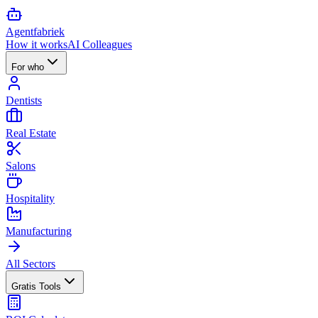
Agent
fabriek
How it works
AI Colleagues
For who
Dentists
Real Estate
Salons
Hospitality
Manufacturing
All Sectors
Gratis Tools