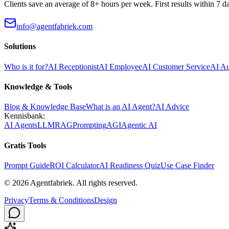
Clients save an average of 8+ hours per week. First results within 7 d
info@agentfabriek.com
Solutions
Who is it for?
AI Receptionist
AI Employee
AI Customer Service
AI A
Knowledge & Tools
Blog & Knowledge Base
What is an AI Agent?
AI Advice
Kennisbank:
AI Agents
LLM
RAG
Prompting
AGI
Agentic AI
Gratis Tools
Prompt Guide
ROI Calculator
AI Readiness Quiz
Use Case Finder
©
2026
Agentfabriek
.
All rights reserved.
Privacy
Terms & Conditions
Design