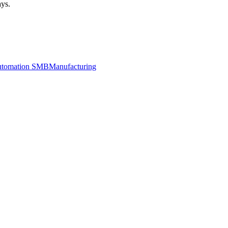
ays.
utomation SMB
Manufacturing