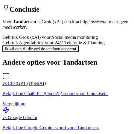
Conclusie
Voor
Tandartsen
is
Grok (xAI)
een krachtige
assistent
, maar geen
medewerker
.
Gebruik
Grok (xAI)
voor:
Social media monitoring
Gebruik Agentfabriek voor:
24/7 Telefonie & Planning
Ik wil een AI die wél de telefoon opneemt
Andere opties voor
Tandartsen
vs
ChatGPT (OpenAI)
Bekijk hoe
ChatGPT (OpenAI)
scoort voor
Tandartsen
.
Vergelijk nu
vs
Google Gemini
Bekijk hoe
Google Gemini
scoort voor
Tandartsen
.