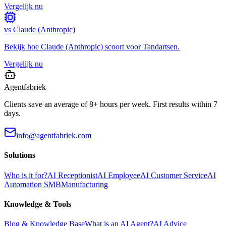
Vergelijk nu
vs
Claude (Anthropic)
Bekijk hoe
Claude (Anthropic)
scoort voor
Tandartsen
.
Vergelijk nu
Agentfabriek
Clients save an average of 8+ hours per week. First results within 7
days.
info@agentfabriek.com
Solutions
Who is it for?
AI Receptionist
AI Employee
AI Customer Service
AI
Automation SMB
Manufacturing
Knowledge & Tools
Blog & Knowledge Base
What is an AI Agent?
AI Advice