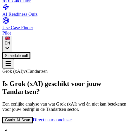
ROI Calculator
AI Readiness Quiz
Use Case Finder
Pilot
EN
Schedule call
Grok (xAI)
vs
Tandartsen
Is
Grok (xAI)
geschikt voor jouw
Tandartsen
?
Een eerlijke analyse van wat
Grok (xAI)
wel én niet kan betekenen
voor jouw bedrijf in de
Tandartsen
sector.
Direct naar conclusie
Gratis AI Scan