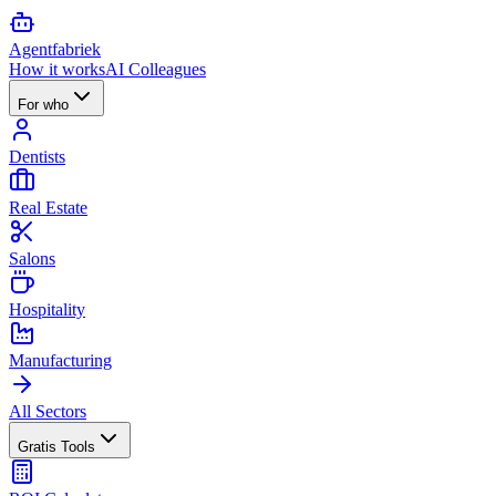
Agent
fabriek
How it works
AI Colleagues
For who
Dentists
Real Estate
Salons
Hospitality
Manufacturing
All Sectors
Gratis Tools