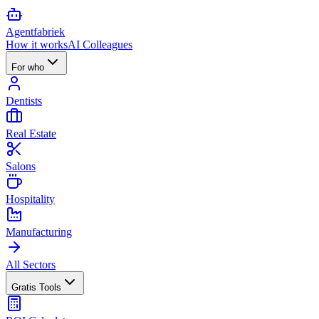
Agent
fabriek
How it works
AI Colleagues
For who
Dentists
Real Estate
Salons
Hospitality
Manufacturing
All Sectors
Gratis Tools