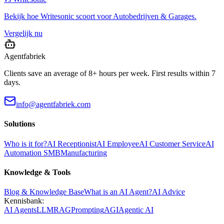
Bekijk hoe
Writesonic
scoort voor
Autobedrijven & Garages
.
Vergelijk nu
Agentfabriek
Clients save an average of 8+ hours per week. First results within 7
days.
info@agentfabriek.com
Solutions
Who is it for?
AI Receptionist
AI Employee
AI Customer Service
AI
Automation SMB
Manufacturing
Knowledge & Tools
Blog & Knowledge Base
What is an AI Agent?
AI Advice
Kennisbank:
AI Agents
LLM
RAG
Prompting
AGI
Agentic AI