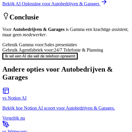
Bekijk AI Oplossing voor
Autobedrijven & Garages
Conclusie
Voor
Autobedrijven & Garages
is
Gamma
een krachtige
assistent
,
maar geen
medewerker
.
Gebruik
Gamma
voor:
Sales presentaties
Gebruik Agentfabriek voor:
24/7 Telefonie & Planning
Ik wil een AI die wél de telefoon opneemt
Andere opties voor
Autobedrijven &
Garages
vs
Notion AI
Bekijk hoe
Notion AI
scoort voor
Autobedrijven & Garages
.
Vergelijk nu
vs
Writesonic