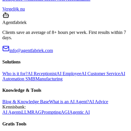
Vergelijk nu
Agentfabriek
Clients save an average of 8+ hours per week. First results within 7
days.
info@agentfabriek.com
Solutions
Who is it for?
AI Receptionist
AI Employee
AI Customer Service
AI
Automation SMB
Manufacturing
Knowledge & Tools
Blog & Knowledge Base
What is an AI Agent?
AI Advice
Kennisbank:
AI Agents
LLM
RAG
Prompting
AGI
Agentic AI
Gratis Tools