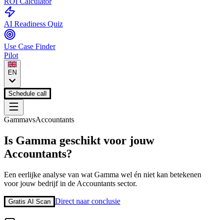
ROI Calculator
AI Readiness Quiz
Use Case Finder
Pilot
EN
Schedule call
Gamma
vs
Accountants
Is
Gamma
geschikt voor jouw
Accountants
?
Een eerlijke analyse van wat
Gamma
wel én niet kan betekenen
voor jouw bedrijf in de
Accountants
sector.
Direct naar conclusie
Gratis AI Scan