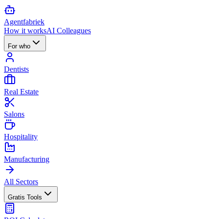
Agent
fabriek
How it works
AI Colleagues
For who
Dentists
Real Estate
Salons
Hospitality
Manufacturing
All Sectors
Gratis Tools