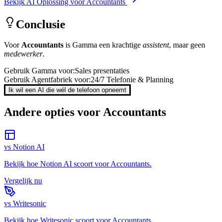
Bekijk AI Oplossing voor
Accountants
Conclusie
Voor
Accountants
is
Gamma
een krachtige
assistent
, maar geen
medewerker
.
Gebruik
Gamma
voor:
Sales presentaties
Gebruik Agentfabriek voor:
24/7 Telefonie & Planning
Ik wil een AI die wél de telefoon opneemt
Andere opties voor
Accountants
vs
Notion AI
Bekijk hoe
Notion AI
scoort voor
Accountants
.
Vergelijk nu
vs
Writesonic
Bekijk hoe
Writesonic
scoort voor
Accountants
.