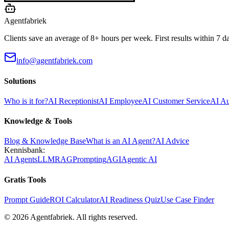
Agentfabriek
Clients save an average of 8+ hours per week. First results within 7 d
info@agentfabriek.com
Solutions
Who is it for?
AI Receptionist
AI Employee
AI Customer Service
AI A
Knowledge & Tools
Blog & Knowledge Base
What is an AI Agent?
AI Advice
Kennisbank:
AI Agents
LLM
RAG
Prompting
AGI
Agentic AI
Gratis Tools
Prompt Guide
ROI Calculator
AI Readiness Quiz
Use Case Finder
©
2026
Agentfabriek
.
All rights reserved.