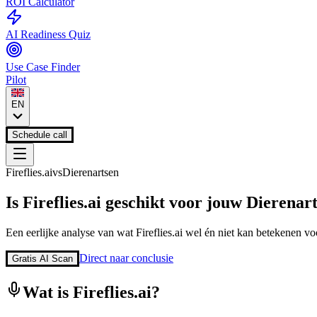
ROI Calculator
AI Readiness Quiz
Use Case Finder
Pilot
EN
Schedule call
Fireflies.ai
vs
Dierenartsen
Is
Fireflies.ai
geschikt voor jouw
Dierenar
Een eerlijke analyse van wat
Fireflies.ai
wel én niet kan betekenen voo
Direct naar conclusie
Gratis AI Scan
Wat is
Fireflies.ai
?