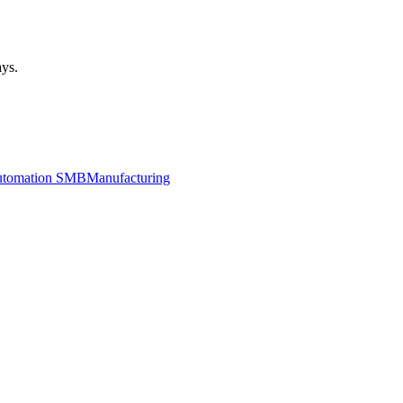
ays.
utomation SMB
Manufacturing