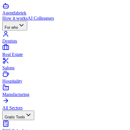
Agent
fabriek
How it works
AI Colleagues
For who
Dentists
Real Estate
Salons
Hospitality
Manufacturing
All Sectors
Gratis Tools