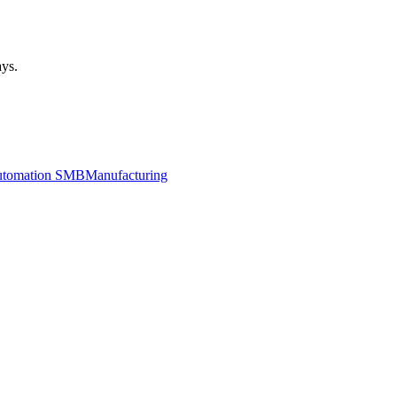
ays.
utomation SMB
Manufacturing