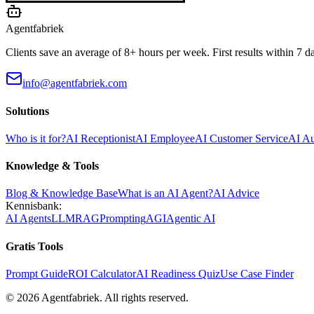
Agentfabriek
Clients save an average of 8+ hours per week. First results within 7 d
info@agentfabriek.com
Solutions
Who is it for?
AI Receptionist
AI Employee
AI Customer Service
AI A
Knowledge & Tools
Blog & Knowledge Base
What is an AI Agent?
AI Advice
Kennisbank:
AI Agents
LLM
RAG
Prompting
AGI
Agentic AI
Gratis Tools
Prompt Guide
ROI Calculator
AI Readiness Quiz
Use Case Finder
©
2026
Agentfabriek
.
All rights reserved.