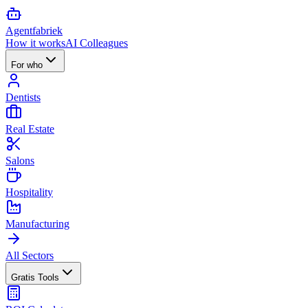
Agent
fabriek
How it works
AI Colleagues
For who
Dentists
Real Estate
Salons
Hospitality
Manufacturing
All Sectors
Gratis Tools