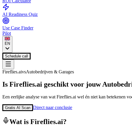
ROI Calculator
AI Readiness Quiz
Use Case Finder
Pilot
EN
Schedule call
Fireflies.ai
vs
Autobedrijven & Garages
Is
Fireflies.ai
geschikt voor jouw
Autobedr
Een eerlijke analyse van wat
Fireflies.ai
wel én niet kan betekenen voo
Direct naar conclusie
Gratis AI Scan
Wat is
Fireflies.ai
?