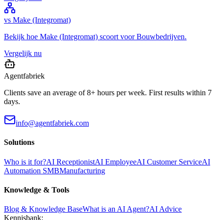
vs
Make (Integromat)
Bekijk hoe
Make (Integromat)
scoort voor
Bouwbedrijven
.
Vergelijk nu
Agentfabriek
Clients save an average of 8+ hours per week. First results within 7
days.
info@agentfabriek.com
Solutions
Who is it for?
AI Receptionist
AI Employee
AI Customer Service
AI
Automation SMB
Manufacturing
Knowledge & Tools
Blog & Knowledge Base
What is an AI Agent?
AI Advice
Kennisbank: