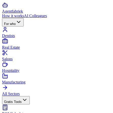
Agent
fabriek
How it works
AI Colleagues
For who
Dentists
Real Estate
Salons
Hospitality
Manufacturing
All Sectors
Gratis Tools