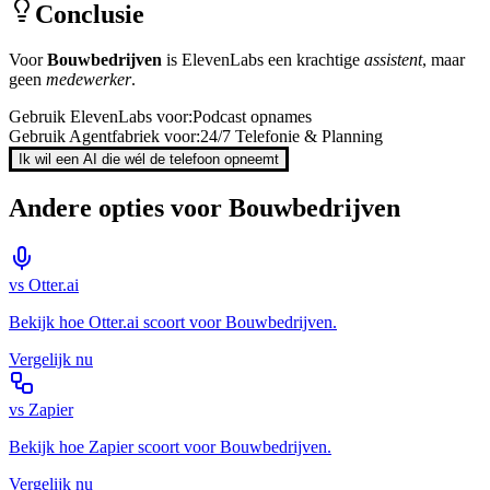
Conclusie
Voor
Bouwbedrijven
is
ElevenLabs
een krachtige
assistent
, maar
geen
medewerker
.
Gebruik
ElevenLabs
voor:
Podcast opnames
Gebruik Agentfabriek voor:
24/7 Telefonie & Planning
Ik wil een AI die wél de telefoon opneemt
Andere opties voor
Bouwbedrijven
vs
Otter.ai
Bekijk hoe
Otter.ai
scoort voor
Bouwbedrijven
.
Vergelijk nu
vs
Zapier
Bekijk hoe
Zapier
scoort voor
Bouwbedrijven
.
Vergelijk nu