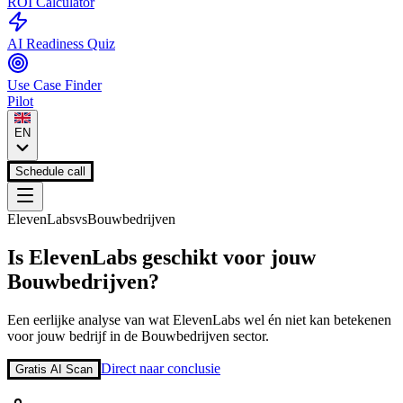
ROI Calculator
AI Readiness Quiz
Use Case Finder
Pilot
EN
Schedule call
ElevenLabs
vs
Bouwbedrijven
Is
ElevenLabs
geschikt voor jouw
Bouwbedrijven
?
Een eerlijke analyse van wat
ElevenLabs
wel én niet kan betekenen
voor jouw bedrijf in de
Bouwbedrijven
sector.
Direct naar conclusie
Gratis AI Scan