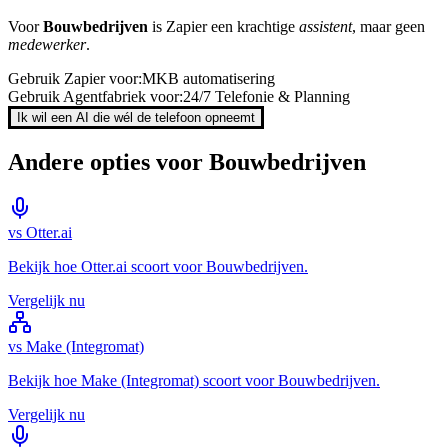
Voor
Bouwbedrijven
is
Zapier
een krachtige
assistent
, maar geen
medewerker
.
Gebruik
Zapier
voor:
MKB automatisering
Gebruik Agentfabriek voor:
24/7 Telefonie & Planning
Ik wil een AI die wél de telefoon opneemt
Andere opties voor
Bouwbedrijven
vs
Otter.ai
Bekijk hoe
Otter.ai
scoort voor
Bouwbedrijven
.
Vergelijk nu
vs
Make (Integromat)
Bekijk hoe
Make (Integromat)
scoort voor
Bouwbedrijven
.
Vergelijk nu