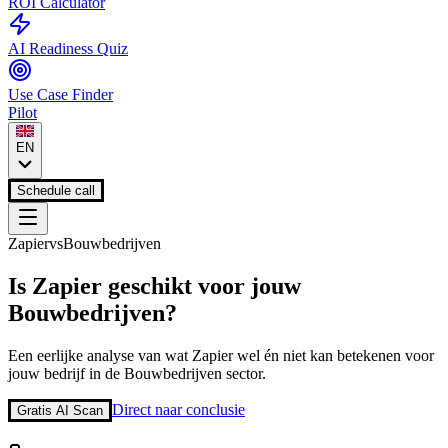
ROI Calculator
AI Readiness Quiz
Use Case Finder
Pilot
EN
Schedule call
Zapier
vs
Bouwbedrijven
Is
Zapier
geschikt voor jouw
Bouwbedrijven
?
Een eerlijke analyse van wat
Zapier
wel én niet kan betekenen voor
jouw bedrijf in de
Bouwbedrijven
sector.
Direct naar conclusie
Gratis AI Scan