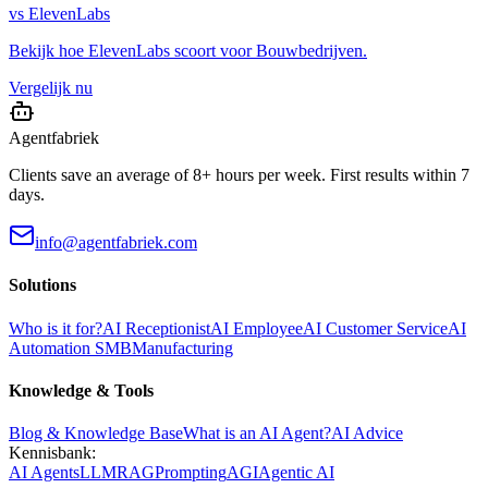
vs
ElevenLabs
Bekijk hoe
ElevenLabs
scoort voor
Bouwbedrijven
.
Vergelijk nu
Agentfabriek
Clients save an average of 8+ hours per week. First results within 7
days.
info@agentfabriek.com
Solutions
Who is it for?
AI Receptionist
AI Employee
AI Customer Service
AI
Automation SMB
Manufacturing
Knowledge & Tools
Blog & Knowledge Base
What is an AI Agent?
AI Advice
Kennisbank:
AI Agents
LLM
RAG
Prompting
AGI
Agentic AI