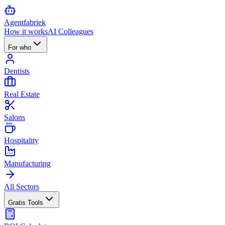
Agent
fabriek
How it works
AI Colleagues
For who
Dentists
Real Estate
Salons
Hospitality
Manufacturing
All Sectors
Gratis Tools