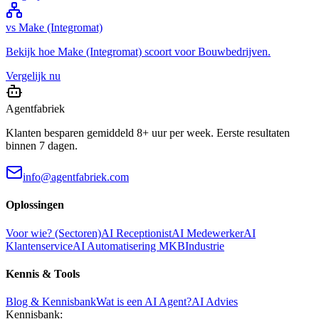
vs
Make (Integromat)
Bekijk hoe
Make (Integromat)
scoort voor
Bouwbedrijven
.
Vergelijk nu
Agentfabriek
Klanten besparen gemiddeld 8+ uur per week. Eerste resultaten
binnen 7 dagen.
info@agentfabriek.com
Oplossingen
Voor wie? (Sectoren)
AI Receptionist
AI Medewerker
AI
Klantenservice
AI Automatisering MKB
Industrie
Kennis & Tools
Blog & Kennisbank
Wat is een AI Agent?
AI Advies
Kennisbank: