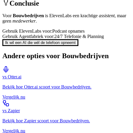
Conclusie
Voor
Bouwbedrijven
is
ElevenLabs
een krachtige
assistent
, maar
geen
medewerker
.
Gebruik
ElevenLabs
voor:
Podcast opnames
Gebruik Agentfabriek voor:
24/7 Telefonie & Planning
Ik wil een AI die wél de telefoon opneemt
Andere opties voor
Bouwbedrijven
vs
Otter.ai
Bekijk hoe
Otter.ai
scoort voor
Bouwbedrijven
.
Vergelijk nu
vs
Zapier
Bekijk hoe
Zapier
scoort voor
Bouwbedrijven
.
Vergelijk nu