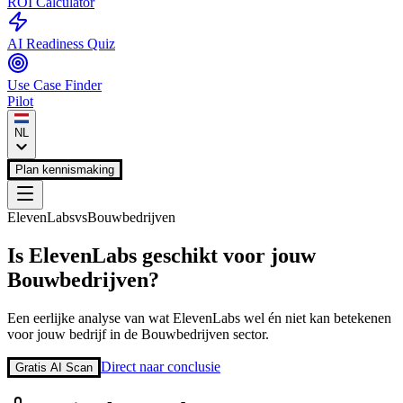
ROI Calculator
AI Readiness Quiz
Use Case Finder
Pilot
NL
Plan kennismaking
ElevenLabs
vs
Bouwbedrijven
Is
ElevenLabs
geschikt voor jouw
Bouwbedrijven
?
Een eerlijke analyse van wat
ElevenLabs
wel én niet kan betekenen
voor jouw bedrijf in de
Bouwbedrijven
sector.
Direct naar conclusie
Gratis AI Scan