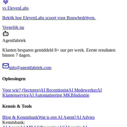
vs
ElevenLabs
Bekijk hoe
ElevenLabs
scoort voor
Bouwbedrijven
.
Vergelijk nu
Agentfabriek
Klanten besparen gemiddeld 8+ uur per week. Eerste resultaten
binnen 7 dagen.
info@agentfabriek.com
Oplossingen
Voor wie? (Sectoren)
AI Receptionist
AI Medewerker
AI
Klantenservice
AI Automatisering MKB
Industrie
Kennis & Tools
Blog & Kennisbank
Wat is een AI Agent?
AI Advies
Kennisbank: