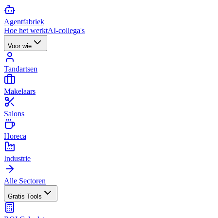
Agent
fabriek
Hoe het werkt
AI-collega's
Voor wie
Tandartsen
Makelaars
Salons
Horeca
Industrie
Alle Sectoren
Gratis Tools