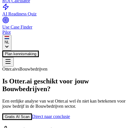
ROI Calculator
AI Readiness Quiz
Use Case Finder
Pilot
NL
Plan kennismaking
Otter.ai
vs
Bouwbedrijven
Is
Otter.ai
geschikt voor jouw
Bouwbedrijven
?
Een eerlijke analyse van wat
Otter.ai
wel én niet kan betekenen voor
jouw bedrijf in de
Bouwbedrijven
sector.
Direct naar conclusie
Gratis AI Scan