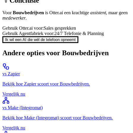
Conclusie
Voor
Bouwbedrijven
is
Otter.ai
een krachtige
assistent
, maar geen
medewerker
.
Gebruik
Otter.ai
voor:
Sales gesprekken
Gebruik Agentfabriek voor:
24/7 Telefonie & Planning
Ik wil een AI die wél de telefoon opneemt
Andere opties voor
Bouwbedrijven
vs
Zapier
Bekijk hoe
Zapier
scoort voor
Bouwbedrijven
.
Vergelijk nu
vs
Make (Integromat)
Bekijk hoe
Make (Integromat)
scoort voor
Bouwbedrijven
.
Vergelijk nu