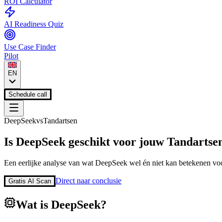
ROI Calculator
AI Readiness Quiz
Use Case Finder
Pilot
EN
Schedule call
DeepSeek
vs
Tandartsen
Is
DeepSeek
geschikt voor jouw
Tandartse
Een eerlijke analyse van wat
DeepSeek
wel én niet kan betekenen voo
Direct naar conclusie
Gratis AI Scan
Wat is
DeepSeek
?