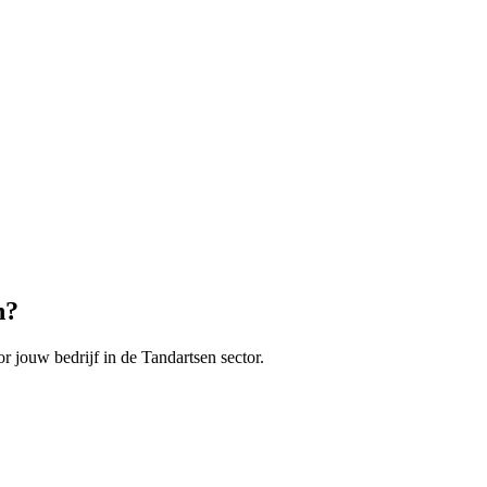
n
?
r jouw bedrijf in de
Tandartsen
sector.