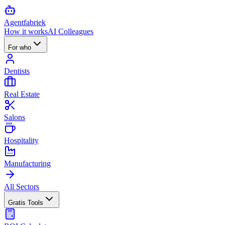
Agent
fabriek
How it works
AI Colleagues
For who
Dentists
Real Estate
Salons
Hospitality
Manufacturing
All Sectors
Gratis Tools