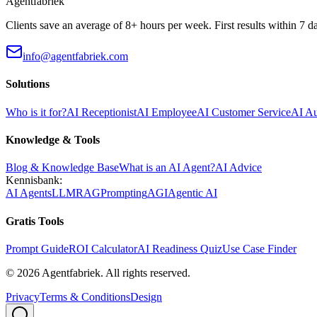
Agentfabriek
Clients save an average of 8+ hours per week. First results within 7 d
info@agentfabriek.com
Solutions
Who is it for?
AI Receptionist
AI Employee
AI Customer Service
AI A
Knowledge & Tools
Blog & Knowledge Base
What is an AI Agent?
AI Advice
Kennisbank:
AI Agents
LLM
RAG
Prompting
AGI
Agentic AI
Gratis Tools
Prompt Guide
ROI Calculator
AI Readiness Quiz
Use Case Finder
©
2026
Agentfabriek
.
All rights reserved.
Privacy
Terms & Conditions
Design