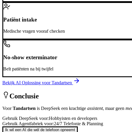
Patiënt intake
Medische vragen vooraf checken
No-show exterminator
Belt patiënten na bij twijfel
Bekijk AI Oplossing voor
Tandartsen
Conclusie
Voor
Tandartsen
is
DeepSeek
een krachtige
assistent
, maar geen
me
Gebruik
DeepSeek
voor:
Hobbyisten en developers
Gebruik Agentfabriek voor:
24/7 Telefonie & Planning
Ik wil een AI die wél de telefoon opneemt