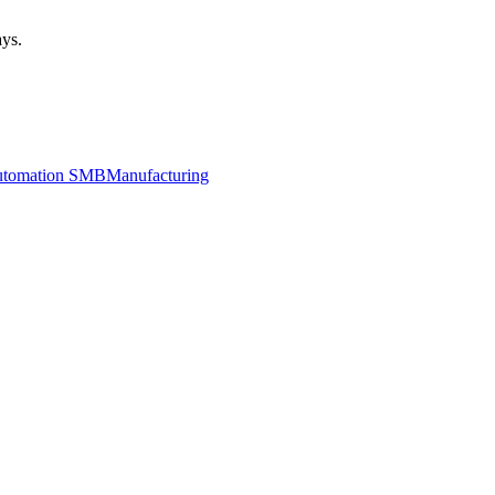
ays.
utomation SMB
Manufacturing