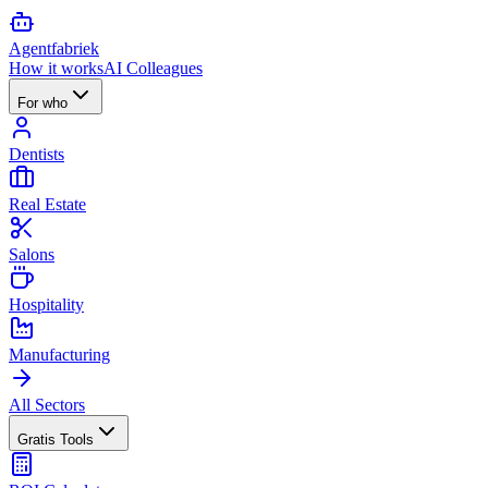
Agent
fabriek
How it works
AI Colleagues
For who
Dentists
Real Estate
Salons
Hospitality
Manufacturing
All Sectors
Gratis Tools