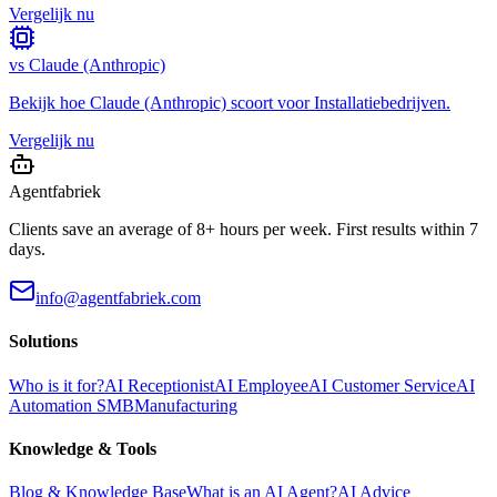
Vergelijk nu
vs
Claude (Anthropic)
Bekijk hoe
Claude (Anthropic)
scoort voor
Installatiebedrijven
.
Vergelijk nu
Agentfabriek
Clients save an average of 8+ hours per week. First results within 7
days.
info@agentfabriek.com
Solutions
Who is it for?
AI Receptionist
AI Employee
AI Customer Service
AI
Automation SMB
Manufacturing
Knowledge & Tools
Blog & Knowledge Base
What is an AI Agent?
AI Advice