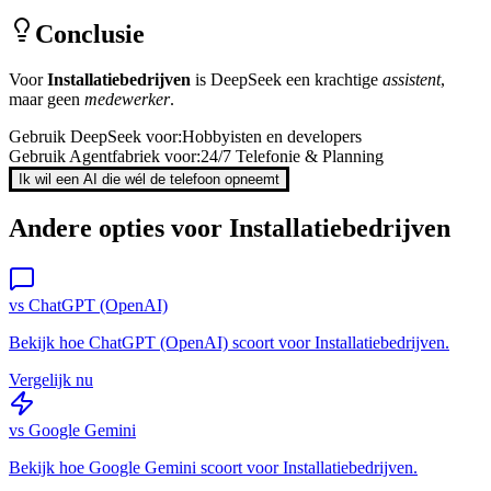
Conclusie
Voor
Installatiebedrijven
is
DeepSeek
een krachtige
assistent
,
maar geen
medewerker
.
Gebruik
DeepSeek
voor:
Hobbyisten en developers
Gebruik Agentfabriek voor:
24/7 Telefonie & Planning
Ik wil een AI die wél de telefoon opneemt
Andere opties voor
Installatiebedrijven
vs
ChatGPT (OpenAI)
Bekijk hoe
ChatGPT (OpenAI)
scoort voor
Installatiebedrijven
.
Vergelijk nu
vs
Google Gemini
Bekijk hoe
Google Gemini
scoort voor
Installatiebedrijven
.