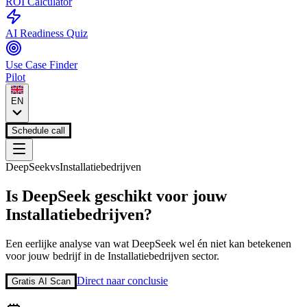
ROI Calculator
AI Readiness Quiz
Use Case Finder
Pilot
EN
Schedule call
DeepSeek
vs
Installatiebedrijven
Is
DeepSeek
geschikt voor jouw
Installatiebedrijven
?
Een eerlijke analyse van wat
DeepSeek
wel én niet kan betekenen
voor jouw bedrijf in de
Installatiebedrijven
sector.
Direct naar conclusie
Gratis AI Scan